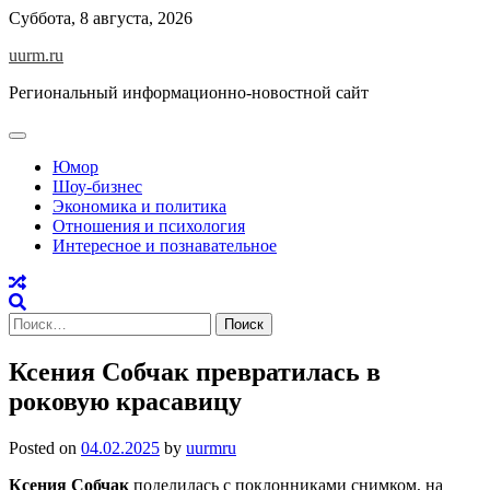
Skip
Суббота, 8 августа, 2026
to
uurm.ru
content
Региональный информационно-новостной сайт
Юмор
Шоу-бизнес
Экономика и политика
Отношения и психология
Интересное и познавательное
Найти:
Ксения Собчак превратилась в
роковую красавицу
Posted on
04.02.2025
by
uurmru
Ксения Собчак
поделилась с поклонниками снимком, на