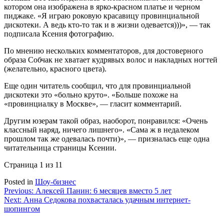
котором она изображена в ярко-красном платье и черном
пиджаке. «Я играю роковую красавицу провинциальной
дискотеки. А ведь кто-то так и в жизни одевается)))», — так
подписала Ксения фотографию.
По мнению нескольких комментаторов, для достоверного
образа Собчак не хватает кудрявых волос и накладных ногтей
(желательно, красного цвета).
Еще один читатель сообщил, что для провинциальной
дискотеки это «больно круто». «Больше похоже на
«провинциалку в Москве», — гласит комментарий.
Другим юзерам такой образ, наоборот, понравился: «Очень
классный наряд, ничего лишнего». «Сама ж в недалеком
прошлом так же одевалась почти)», — призналась еще одна
читательница страницы Ксении.
Страница 1 из 1
1
Posted in
Шоу-бизнес
Навигация
Previous:
Алексей Панин: 6 месяцев вместо 5 лет
Next:
Анна Седокова похвасталась удачным интернет-
по
шопингом
записям