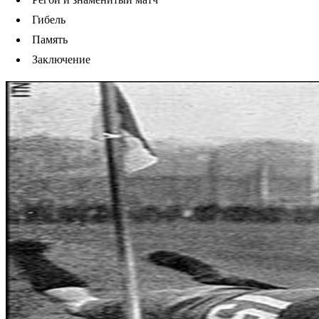
Гибель
Память
Заключение