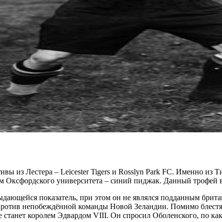
вы из Лестера – Leicester Tigers и Rosslyn Park FC. Именно из
ем Оксфордского университета – синий пиджак. Данный трофей 
Выдающейся показатель, при этом он не являлся подданным брит
ротив непобеждённой команды Новой Зеландии. Помимо блестящ
станет королем Эдвардом VIII. Он спросил Оболенского, по как