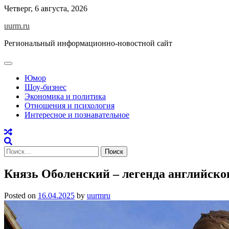
Skip
Четверг, 6 августа, 2026
to
uurm.ru
content
Региональный информационно-новостной сайт
Юмор
Шоу-бизнес
Экономика и политика
Отношения и психология
Интересное и познавательное
Найти:
Князь Оболенский – легенда английско
Posted on
16.04.2025
by
uurmru