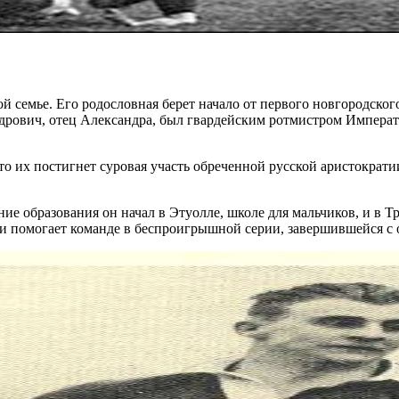
ой семье. Его родословная берет начало от первого новгородско
ндрович, отец Александра, был гвардейским ротмистром Импера
то их постигнет суровая участь обреченной русской аристократи
ие образования он начал в Этуолле, школе для мальчиков, и в Т
 и помогает команде в беспроигрышной серии, завершившейся с 