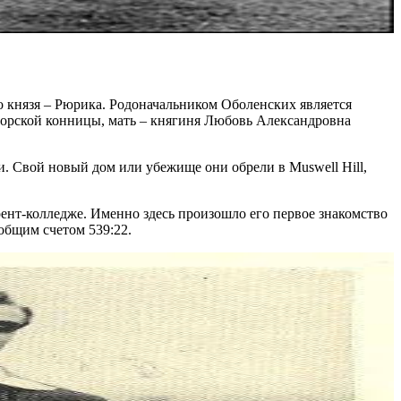
го князя – Рюрика. Родоначальником Оболенских является
торской конницы, мать – княгиня Любовь Александровна
и. Свой новый дом или убежище они обрели в Muswell Hill,
рент-колледже. Именно здесь произошло его первое знакомство
общим счетом 539:22.