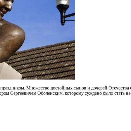
о-то праздником. Множество достойных сынов и дочерей Отечест
ндром Сергеевичем Оболенским, которому суждено было стать на