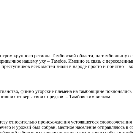
центром крупного региона Тамбовской области, на тамбовщину с
 привычное нашему уху – Тамбов. Именно за связь с переселенн
 преступников всех мастей знали в народе просто и понятно – в
стианство, финно-угорские племена на тамбовщине поклонялись 
тупивших от веры своих предков – Тамбовским волком.
езу относительно происхождения устоявшегося словосочетания 
нечего и урожай был собран, местное население отправлялось в 
уберний с большим скепсисом относилось к таким набегам тамбо