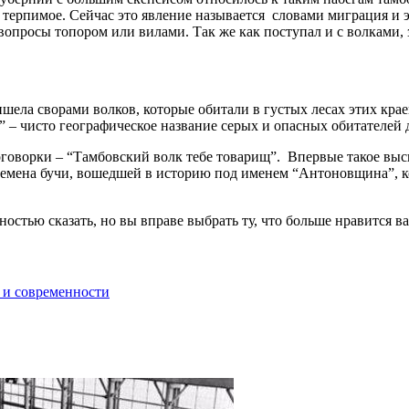
не терпимое. Сейчас это явление называется словами миграция и
вопросы топором или вилами. Так же как поступал и с волками, 
ишела сворами волков, которые обитали в густых лесах этих кра
к” – чисто географическое название серых и опасных обитателей
поговорки – “Тамбовский волк тебе товарищ”. Впервые такое вы
 времена бучи, вошедшей в историю под именем “Антоновщина”, к
остью сказать, но вы вправе выбрать ту, что больше нравится ва
 и современности