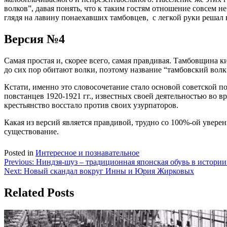
волков”, давая понять, что к таким гостям отношение совсем 
глядя на лавину понаехавших тамбовцев, с легкой руки решал 
Версия №4
Самая простая и, скорее всего, самая правдивая. Тамбовщина к
до сих пор обитают волки, поэтому название “тамбовский вол
Кстати, именно это словосочетание стало основой советской 
повстанцев 1920-1921 гг., известных своей деятельностью во
крестьянство восстало против своих узурпаторов.
Какая из версий является правдивой, трудно со 100%-ой уверенн
существование.
Posted in
Интересное и познавательное
Навигация
Previous:
Ниндзя-шуз – традиционная японская обувь в истории
Next:
Новый скандал вокруг Инны и Юрия Жирковых
по
записям
Related Posts