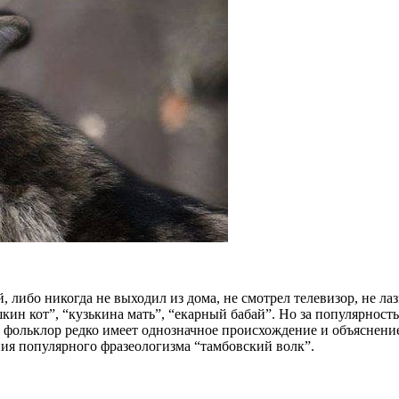
й, либо никогда не выходил из дома, не смотрел телевизор, не л
кин кот”, “кузькина мать”, “екарный бабай”. Но за популярнос
 фольклор редко имеет однозначное происхождение и объяснение
ния популярного фразеологизма “тамбовский волк”.