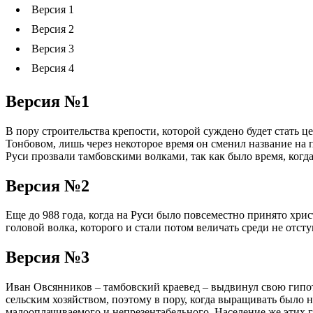
Версия 1
Версия 2
Версия 3
Версия 4
Версия №1
В пору строительства крепости, которой суждено будет стать 
Тонбовом, лишь через некоторое время он сменил название на
Руси прозвали тамбовскими волками, так как было время, когда
Версия №2
Еще до 988 года, когда на Руси было повсеместно принято хри
головой волка, которого и стали потом величать среди не отс
Версия №3
Иван Овсянников – тамбовский краевед – выдвинул свою гипот
сельским хозяйством, поэтому в пору, когда выращивать было 
малооплачиваемого и непрезентабельного. Население же этих г