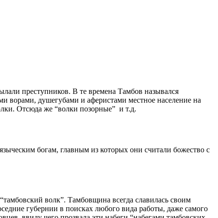
сылали преступников. В те времена Тамбов назывался
ыми ворами, душегубами и аферистами местное население на
олки. Отсюда же “волки позорные” и т.д.
языческим богам, главным из которых они считали божество с
“тамбовский волк”. Тамбовщина всегда славилась своим
соседние губернии в поисках любого вида работы, даже самого
вцев, ввиду чего прозвала эти набеги “набегами тамбовских