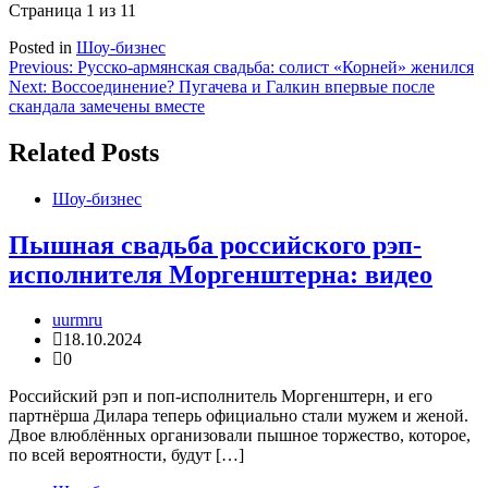
Страница 1 из 1
1
Posted in
Шоу-бизнес
Навигация
Previous:
Русско-армянская свадьба: солист «Корней» женился
Next:
Воссоединение? Пугачева и Галкин впервые после
по
скандала замечены вместе
записям
Related Posts
Шоу-бизнес
Пышная свадьба российского рэп-
исполнителя Моргенштерна: видео
uurmru
18.10.2024
0
Российский рэп и поп-исполнитель Моргенштерн, и его
партнёрша Дилара теперь официально стали мужем и женой.
Двое влюблённых организовали пышное торжество, которое,
по всей вероятности, будут […]