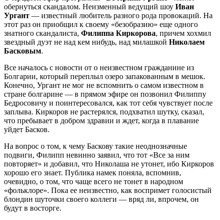
обернуться скандалом. Неизменный ведущий шоу
Иван
Ургант
— известный любитель разного рода провокаций. На
этот раз он приобщил к своему «безобразию» еще одного
знатного скандалиста,
Филиппа Киркорова
, причем хохмил
звездный дуэт не над кем нибудь, над милашкой
Николаем
Басковым
.
Все началось с новости от о неизвестном гражданине из
Болгарии, который переплыл озеро запакованным в мешок.
Конечно, Ургант не мог не вспомнить о самом известном в
стране болгарине — в прямом эфире он позвонил Филиппу
Бедросовичу и поинтересовался, как тот себя чувствует после
заплыва. Киркоров не растерялся, подхватил шутку, сказал,
что пребывает в добром здравии и ждет, когда в плавание
уйдет Басков.
На вопрос о том, к чему Баскову такие неоднозначные
подвиги, Филипп невинно заявил, что тот «Все за ним
повторяет» и добавил, что Николаша не утонет, ибо Киркоров
хорошо его знает. Публика намек поняла, вспомнив,
очевидно, о том, что чаще всего не тонет в народном
«фольклоре». Пока ее неизвестно, как воспримет голосистый
блондин шуточки своего коллеги — вряд ли, впрочем, он
будут в восторге.