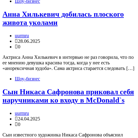
Шоу-бизнес
Анна Хилькевич добилась плоского
живота уколами
uurmru
28.06.2025
0
Актриса Анна Хилькевич в интервью не раз говорила, что по
ее мнению девушка красива тогда, когда у нее есть
«анорексичная худоба». Сама актриса старается следовать […]
Шоу-бизнес
Сын Никаса Сафронова приковал себя
наручниками ко входу в McDonald`s
uurmru
24.04.2025
0
Сын известного художника Никаса Сафронова объяснил