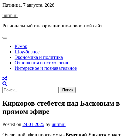
Skip
Пятница, 7 августа, 2026
to
uurm.ru
content
Региональный информационно-новостной сайт
Юмор
Шоу-бизнес
Экономика и политика
Отношения и психология
Интересное и познавательное
Найти:
Киркоров стебется над Басковым в
прямом эфире
Posted on
24.01.2025
by
uurmru
Очередной эфир программы
«Вечерний Ургант»
может