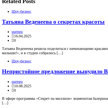
записям
Related Posts
Шоу-бизнес
Татьяна Веденеева о секретах красоты
uurmru
16.04.2025
0
Татьяна Веденеева решила поделиться с начинающими красави
малыши!», и в студии собрались […]
Шоу-бизнес
Непристойное предложение вынудило В
uurmru
10.08.2025
0
В эфире программы «Секрет на миллион» знаменитая балерина 
[…]