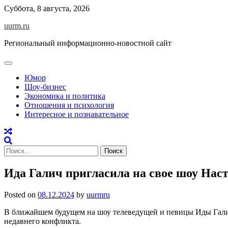
Skip
Суббота, 8 августа, 2026
to
uurm.ru
content
Региональный информационно-новостной сайт
Юмор
Шоу-бизнес
Экономика и политика
Отношения и психология
Интересное и познавательное
Найти:
Ида Галич пригласила на свое шоу Наст
Posted on
08.12.2024
by
uurmru
В ближайшем будущем на шоу телеведущей и певицы Иды Галич 
недавнего конфликта.