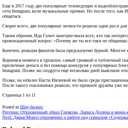
Еще в 2017 году две популярные телеведущие и видеоблогерши
сети Instagram, вели музыкальные премии. Но после того, как 
общаться.
Скорее всего, две популярные личности решили один раз и для 
Таким образом, Ида Галич заинтриговала всех, кто так интер
провокационный вопрос: «Почему же ты все-таки не общаешься
Конечно, реакция фанатов была предсказуемо бурной. Многие 
Вернемся немного в прошлое, самый громкий и публичный скан
приличные деньги и без помощи конкурсов у популярных блогер
Instagram. Позже экс-подруги еще несколько дней выясняли отн
Позже, на юбилее Насти Ивлеевой не было среди приглашенных
После такого поклонники решили, что прежней дружбы уже не 
Страница 1 из 1
1
Posted in
Шоу-бизнес
Навигация
Previous:
Откровенный образ Глюкозы, Лариса Долина в мини-ю
Next:
Дарья Мороз откровенно о работе над сериалом «Содерж
по