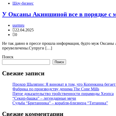
Шоу-бизнес
У Оксаны Акиншиной все в порядке с 
uurmru
22.04.2025
0
Не так давно в прессе прошла информация, будто муж Оксаны
преувеличены.Супруги […]
Поиск
Поиск
Свежие записи
Прохор Шаляпин: Я виноват в том, что Копенкина бегает
Фабрика по производству денима The Cone Mills
Пятое доказательство тройственности пирамиды Хеопса
“Секир-башка” – легендарные мечи
Судьба “Британника” – корабля-близнеца “Титаника”
Свежие комментарии