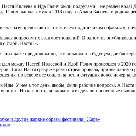
 Настя Ивлеева и Ида Галич были подругами – не разлей вода! 
Ида Галич вышла замуж в 2018 году за Алана Басиева и родила ре
всех сразу предоставить ответ всем подписчикам и фанатам, поч
есовался вопросом их взаимоотношений. В одном из опубликован
 с Идой, Настя?».
из них даже предположили, что возможно в будущем две блогерш
дал между Настей Ивлеевой и Идой Галич произошел в 2020 год
ов. Тогда Настя сразу же резко отреагировала, приняв данную р
ошения, но вскоре все сошло на нет, и ситуация вовсе исчерпалас
 Иды. У нее в тот день, якобы, были рабочие вопросы. А Настя
вернуть. Но как знать, возможно все сделали поспешные выводы
бке и другие жаркие образы фестиваля «Жара»
анки»