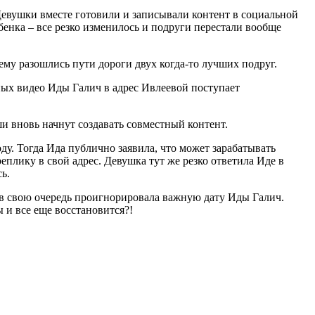
Девушки вместе готовили и записывали контент в социальной
бенка – все резко изменилось и подруги перестали вообще
ему разошлись пути дороги двух когда-то лучших подруг.
ных видео Иды Галич в адрес Ивлеевой поступает
и вновь начнут создавать совместный контент.
у. Тогда Ида публично заявила, что может зарабатывать
еплику в свой адрес. Девушка тут же резко ответила Иде в
ь.
 в свою очередь проигнорировала важную дату Иды Галич.
 и все еще восстановится?!