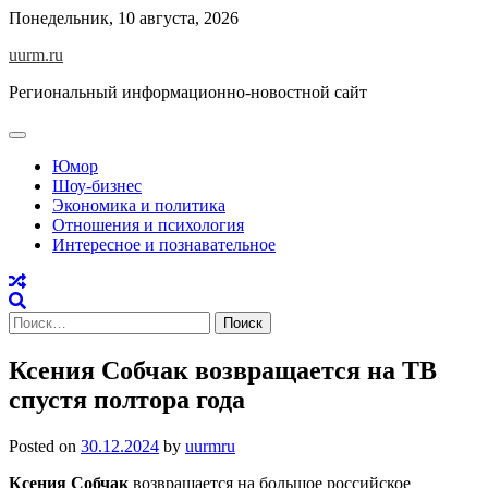
Skip
Понедельник, 10 августа, 2026
to
uurm.ru
content
Региональный информационно-новостной сайт
Юмор
Шоу-бизнес
Экономика и политика
Отношения и психология
Интересное и познавательное
Найти:
Ксения Собчак возвращается на ТВ
спустя полтора года
Posted on
30.12.2024
by
uurmru
Ксения Собчак
возвращается на большое российское