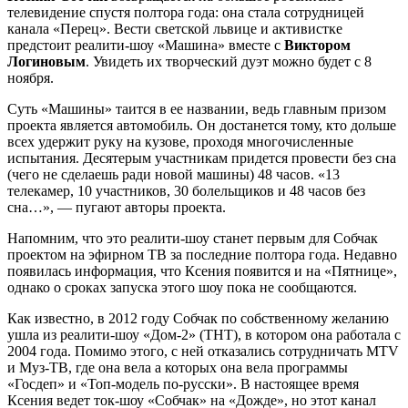
телевидение спустя полтора года: она стала сотрудницей
канала «Перец». Вести светской львице и активистке
предстоит реалити-шоу «Машина» вместе с
Виктором
Логиновым
. Увидеть их творческий дуэт можно будет с 8
ноября.
Суть «Машины» таится в ее названии, ведь главным призом
проекта является автомобиль. Он достанется тому, кто дольше
всех удержит руку на кузове, проходя многочисленные
испытания. Десятерым участникам придется провести без сна
(чего не сделаешь ради новой машины) 48 часов. «13
телекамер, 10 участников, 30 болельщиков и 48 часов без
сна…», — пугают авторы проекта.
Напомним, что это реалити-шоу станет первым для Собчак
проектом на эфирном ТВ за последние полтора года. Недавно
появилась информация, что Ксения появится и на «Пятнице»,
однако о сроках запуска этого шоу пока не сообщаются.
Как известно, в 2012 году Собчак по собственному желанию
ушла из реалити-шоу «Дом-2» (ТНТ), в котором она работала с
2004 года. Помимо этого, с ней отказались сотрудничать MTV
и Муз-ТВ, где она вела а которых она вела программы
«Госдеп» и «Топ-модель по-русски». В настоящее время
Ксения ведет ток-шоу «Собчак» на «Дожде», но этот канал