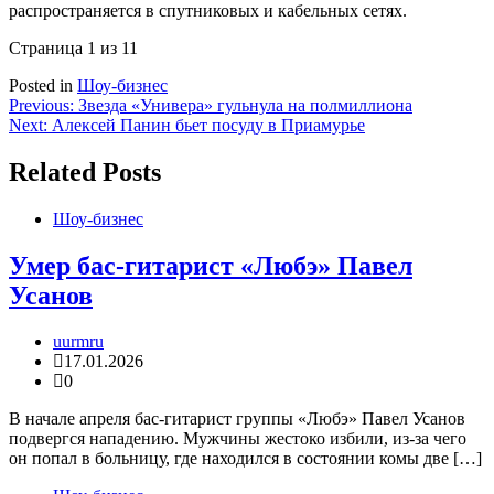
распространяется в спутниковых и кабельных сетях.
Страница 1 из 1
1
Posted in
Шоу-бизнес
Навигация
Previous:
Звезда «Универа» гульнула на полмиллиона
Next:
Алексей Панин бьет посуду в Приамурье
по
записям
Related Posts
Шоу-бизнес
Умер бас-гитарист «Любэ» Павел
Усанов
uurmru
17.01.2026
0
В начале апреля бас-гитарист группы «Любэ» Павел Усанов
подвергся нападению. Мужчины жестоко избили, из-за чего
он попал в больницу, где находился в состоянии комы две […]