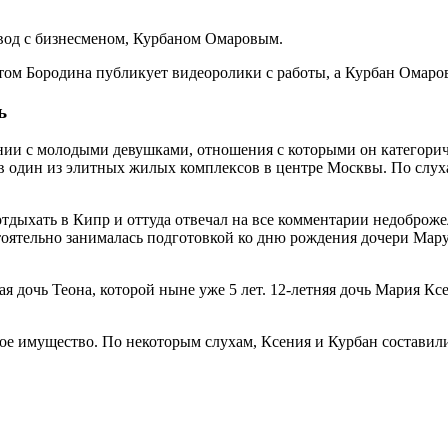
звод с бизнесменом, Курбаном Омаровым.
том Бородина публикует видеоролики с работы, а Курбан Омаров
ь
нии с молодыми девушками, отношения с которыми он категориче
в один из элитных жилых комплексов в центре Москвы. По слуха
тдыхать в Кипр и оттуда отвечал на все комментарии недоброже
тоятельно занималась подготовкой ко дню рождения дочери Мару
ая дочь Теона, которой ныне уже 5 лет. 12-летняя дочь Мария К
ное имущество. По некоторым слухам, Ксения и Курбан составил