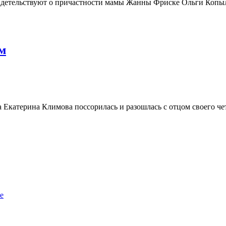
идетельствуют о причастности мамы Жанны Фриске Ольги Копыл
м
са Екатерина Климова поссорилась и разошлась с отцом своего ч
е