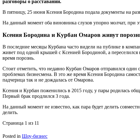
разговоры о расставании.
В пятницу, 25 июня Ксения Бородина подала документы на ра
На данный момент оба виновника слухов упорно молчат, при э
Ксения Бородина и Курбан Омаров живут порозн
В последние месяцы Курбана часто видели на публике в компа
живет под одной крышей с Ксенией Бородиной, а переселился 
время порознь.
Стоит отметить, что недавно Курбан Омаров отправился один о
проблемах бизнесмена. В это же время Ксения Бородина самос
падчерица так и не дождалась от Омарова.
Ксения и Курбан поженились в 2015 году, у пары родилась общ
Первый брак продлился 3 года.
На данный момент не известно, как пара будет делить совмест
делить.
Страница 1 из 1
1
Posted in
Шоу-бизнес