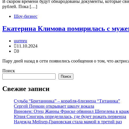
В скором времени будут обнародованы документы, которые св
рублей. Пока […]
Шоу-бизнес
Екатерина Климова помирилась с муже
uurmru
11.10.2024
0
Пару дней назад в сети появились сообщения о том, что актри
Поиск
Поиск
Свежие записи
Судьба “Британника” – корабля-близнеца “Титаника”
Сергей Пенкин открывает школу вокала
Виновен: Отец Жанны Фриске обвинил Шепелева в краж
Юлия Снигирь определилась, где будет рожать первенца
Надежда Мейхер-Грановская стала мамой в третий раз