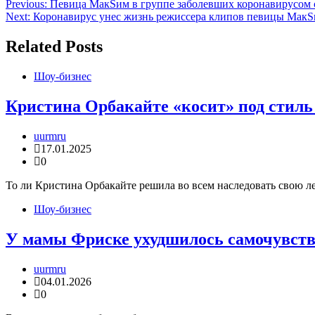
Навигация
Previous:
Певица МакSим в группе заболевших коронавирусом 
Next:
Коронавирус унес жизнь режиссера клипов певицы Мак
по
записям
Related Posts
Шоу-бизнес
Кристина Орбакайте «косит» под стил
uurmru
17.01.2025
0
То ли Кристина Орбакайте решила во всем наследовать свою ле
Шоу-бизнес
У мамы Фриске ухудшилось самочувстви
uurmru
04.01.2026
0