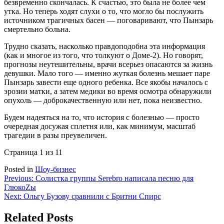
безвременно скончалась. К счастью, это была не более чем
утка. Но теперь ходят слухи о то, что могло бы послужить
источником трагичных басен — поговаривают, что Пынзарь
смертельно больна.
Трудно сказать, насколько правдоподобна эта информация
(как и многое из того, что толкуют о Доме-2). Но говорят,
прогнозы неутешительны, врачи всерьез опасаются за жизнь
девушки. Мало того — именно жуткая болезнь мешает паре
Пынзарь завести еще одного ребенка. Все якобы началось с
эрозии матки, а затем медики во время осмотра обнаружили
опухоль — доброкачественную или нет, пока неизвестно.
Будем надеяться на то, что история с болезнью — просто
очередная досужая сплетня или, как минимум, масштаб
трагедии в разы преувеличен.
Страница 1 из 1
1
Posted in
Шоу-бизнес
Навигация
Previous:
Солистка группы Serebro написала песню для
ГлюкоZы
по
Next:
Ольгу Бузову сравнили с Бритни Спирс
записям
Related Posts