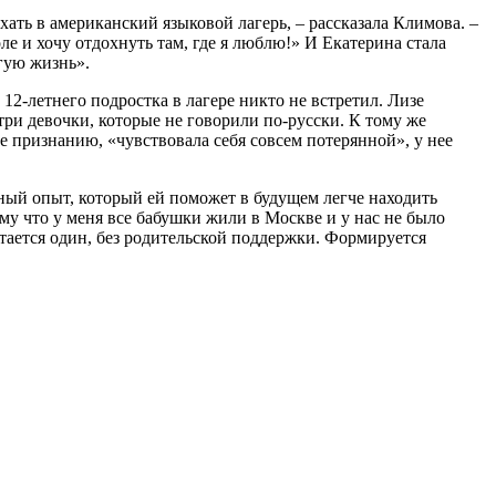
хать в американский языковой лагерь, – рассказала Климова. –
ле и хочу отдохнуть там, где я люблю!» И Екатерина стала
гую жизнь».
12-летнего подростка в лагере никто не встретил. Лизе
три девочки, которые не говорили по-русски. К тому же
ее признанию, «чувствовала себя совсем потерянной», у нее
езный опыт, который ей поможет в будущем легче находить
ому что у меня все бабушки жили в Москве и у нас не было
остается один, без родительской поддержки. Формируется