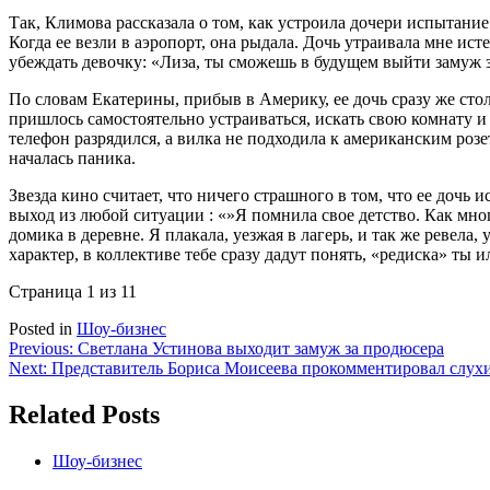
Так, Климова рассказала о том, как устроила дочери испытание 
Когда ее везли в аэропорт, она рыдала. Дочь утраивала мне ист
убеждать девочку: «Лиза, ты сможешь в будущем выйти замуж з
По словам Екатерины, прибыв в Америку, ее дочь сразу же стол
пришлось самостоятельно устраиваться, искать свою комнату и 
телефон разрядился, а вилка не подходила к американским розе
началась паника.
Звезда кино считает, что ничего страшного в том, что ее дочь
выход из любой ситуации : «»Я помнила свое детство. Как мног
домика в деревне. Я плакала, уезжая в лагерь, и так же ревела
характер, в коллективе тебе сразу дадут понять, «редиска» ты 
Страница 1 из 1
1
Posted in
Шоу-бизнес
Навигация
Previous:
Светлана Устинова выходит замуж за продюсера
Next:
Представитель Бориса Моисеева прокомментировал слухи
по
записям
Related Posts
Шоу-бизнес