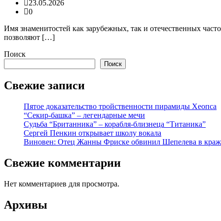
23.05.2026
0
Имя знаменитостей как зарубежных, так и отечественных часто
позволяют […]
Поиск
Поиск
Свежие записи
Пятое доказательство тройственности пирамиды Хеопса
“Секир-башка” – легендарные мечи
Судьба “Британника” – корабля-близнеца “Титаника”
Сергей Пенкин открывает школу вокала
Виновен: Отец Жанны Фриске обвинил Шепелева в краж
Свежие комментарии
Нет комментариев для просмотра.
Архивы