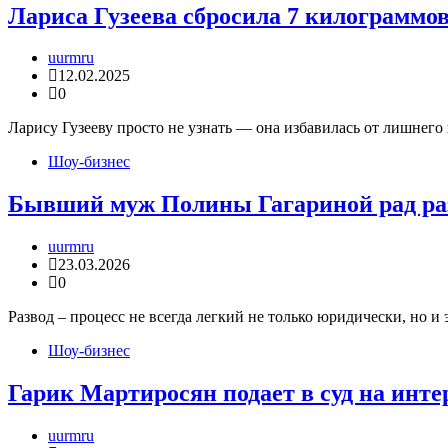
Лариса Гузеева сбросила 7 килограммо
uurmru
12.02.2025
0
Ларису Гузееву просто не узнать — она избавилась от лишнего 
Шоу-бизнес
Бывший муж Полины Гагариной рад раз
uurmru
23.03.2026
0
Развод – процесс не всегда легкий не только юридически, но и
Шоу-бизнес
Гарик Мартиросян подает в суд на инт
uurmru