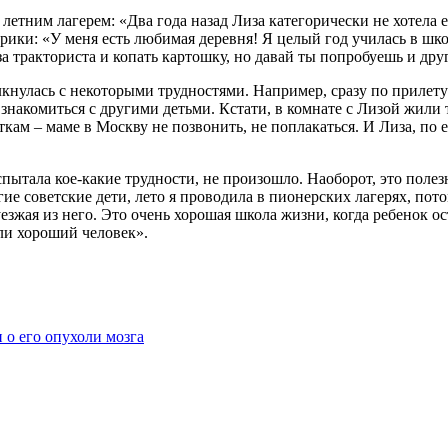
летним лагерем: «Два года назад Лиза категорически не хотела е
ерики: «У меня есть любимая деревня! Я целый год училась в шко
а тракториста и копать картошку, но давай ты попробуешь и дру
кнулась с некоторыми трудностями. Например, сразу по прилету 
знакомиться с другими детьми. Кстати, в комнате с Лизой жили 
ткам – маме в Москву не позвонить, не поплакаться. И Лиза, по 
 испытала кое-какие трудности, не произошло. Наоборот, это пол
ие советские дети, лето я проводила в пионерских лагерях, пот
, уезжая из него. Это очень хорошая школа жизни, когда ребенок 
или хороший человек».
 о его опухоли мозга