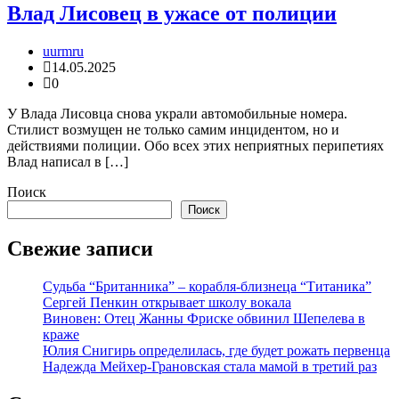
Влад Лисовец в ужасе от полиции
uurmru
14.05.2025
0
У Влада Лисовца снова украли автомобильные номера.
Стилист возмущен не только самим инцидентом, но и
действиями полиции. Обо всех этих неприятных перипетиях
Влад написал в […]
Поиск
Поиск
Свежие записи
Судьба “Британника” – корабля-близнеца “Титаника”
Сергей Пенкин открывает школу вокала
Виновен: Отец Жанны Фриске обвинил Шепелева в
краже
Юлия Снигирь определилась, где будет рожать первенца
Надежда Мейхер-Грановская стала мамой в третий раз