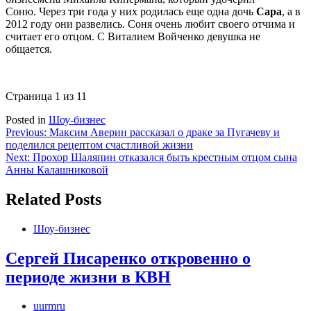
Соню. Через три года у них родилась еще одна дочь
Сара
, а в
2012 году они развелись. Соня очень любит своего отчима и
считает его отцом. С Виталием Войченко девушка не
общается.
Страница 1 из 1
1
Posted in
Шоу-бизнес
Навигация
Previous:
Максим Аверин рассказал о драке за Пугачеву и
поделился рецептом счастливой жизни
по
Next:
Прохор Шаляпин отказался быть крестным отцом сына
записям
Анны Калашниковой
Related Posts
Шоу-бизнес
Сергей Писаренко откровенно о
периоде жизни в КВН
uurmru