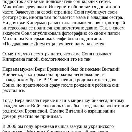
подросток активный пользователь социальных сетей.
Микроблог девушки в Интернете обновляется достаточно
часто. Зачастую на своей странице Соня публикует свои
фотографии, иногда там появляется мама и младшая сестра.
На днях же Киперман разместила снимок человека, который
интересовал ее подписчиков достаточно давно. Так, в своем
аккаунте Соня опубликовала фотографию со своим папой
Михаилом Киперманом. Селфи было подписано:
«Поздравляю с Днем отца лучшего папу на свете».
Отметим, что несмотря на то, что сама Соня называет
Кипермана папой, биологически это не так.
Первым мужем Веры Брежневой был бизнесмен Виталий
Войченко, с которым она прожила несколько лет в
гражданском браке. В 19 лет певица родила от него дочь
Соню, но практически сразу после рождения ребенка они
расстались.
Тогда Вера делала первые шаги в мире шоу-бизнеса, потому
рожденная от Войченко дочь Соня была отдана на воспитание
родителям Брежневой. Сам же Виталий о взращивании
дочери участия не принимал.
В 2006-ом году Брежнева вышла замуж за украинского
бизнесмена Михаила Кипермана, который удочерил