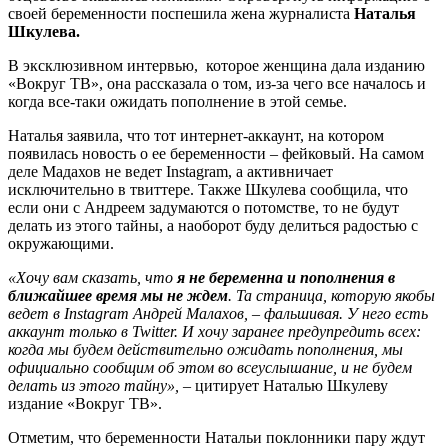
своей беременности поспешила жена журналиста
Наталья
Шкулева.
В эксклюзивном интервью, которое женщина дала изданию
«Вокруг ТВ», она рассказала о том, из-за чего все началось и
когда все-таки ожидать пополнение в этой семье.
Наталья заявила, что тот интернет-аккаунт, на котором
появилась новость о ее беременности – фейковый. На самом
деле Мадахов не ведет Instagram, а активничает
исключительно в твиттере. Также Шкулева сообщила, что
если они с Андреем задумаются о потомстве, то не будут
делать из этого тайны, а наоборот буду делиться радостью с
окружающими.
«Хочу вам сказать, что
я не беременна и пополнения в
ближайшее время мы не ждем
. Та страница, которую якобы
ведет в Instagram Андрей Малахов, – фальшивая. У него есть
аккаунт только в Twitter. И хочу заранее предупредить всех:
когда мы будем действительно ожидать пополнения, мы
официально сообщим об этом во всеуслышание, и не будем
делать из этого тайну», –
цитирует Наталью Шкулеву
издание «Вокруг ТВ».
Отметим, что беременности Натальи поклонники пару ждут