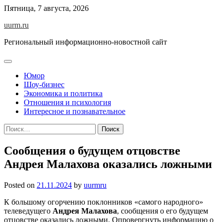
Skip
Пятница, 7 августа, 2026
to
uurm.ru
content
Региональный информационно-новостной сайт
Юмор
Шоу-бизнес
Экономика и политика
Отношения и психология
Интересное и познавательное
Найти:
Сообщения о будущем отцовстве
Андрея Малахова оказались ложными
Posted on
21.11.2024
by
uurmru
К большому огорчению поклонников «самого народного»
телеведущего
Андрея Малахова
, сообщения о его будущем
отцовстве оказались ложными. Опровергнуть информацию о