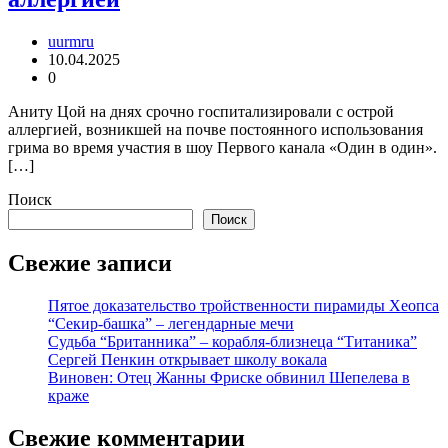
uurmru
10.04.2025
0
Аниту Цой на днях срочно госпитализировали с острой
аллергией, возникшей на почве постоянного использования
грима во время участия в шоу Первого канала «Один в один».
[…]
Поиск
Поиск
Свежие записи
Пятое доказательство тройственности пирамиды Хеопса
“Секир-башка” – легендарные мечи
Судьба “Британника” – корабля-близнеца “Титаника”
Сергей Пенкин открывает школу вокала
Виновен: Отец Жанны Фриске обвинил Шепелева в
краже
Свежие комментарии