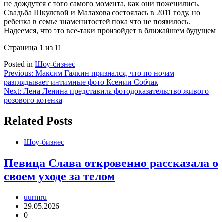
не дождутся с того самого момента, как они поженились.
Свадьба Шкулевой и Малахова состоялась в 2011 году, но
ребенка в семье знаменитостей пока что не появилось.
Надеемся, что это все-таки произойдет в ближайшем будущем
Страница 1 из 1
1
Posted in
Шоу-бизнес
Навигация
Previous:
Максим Галкин признался, что по ночам
разглядывает интимные фото Ксении Собчак
по
Next:
Лена Ленина представила фотодоказательство живого
записям
розового котенка
Related Posts
Шоу-бизнес
Певица Слава откровенно рассказала о
своем уходе за телом
uurmru
29.05.2026
0