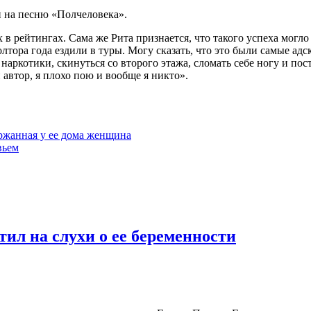
п на песню «Полчеловека».
в рейтингах. Сама же Рита признается, что такого успеха могло
ора года ездили в туры. Могу сказать, что это были самые адск
наркотики, скинуться со второго этажа, сломать себе ногу и пос
автор, я плохо пою и вообще я никто».
ержанная у ее дома женщина
вьем
ил на слухи о ее беременности