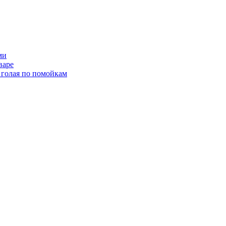
ми
варе
 голая по помойкам