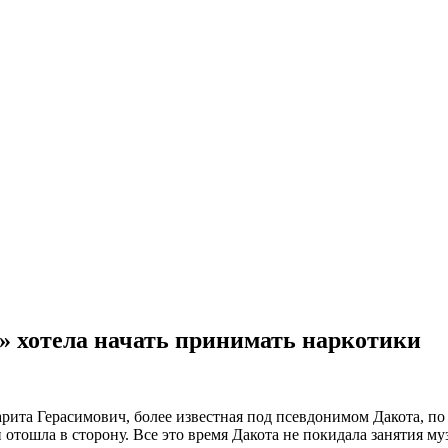
и» хотела начать принимать наркотики
ита Герасимович, более известная под псевдонимом Дакота, по з
отошла в сторону. Все это время Дакота не покидала занятия му