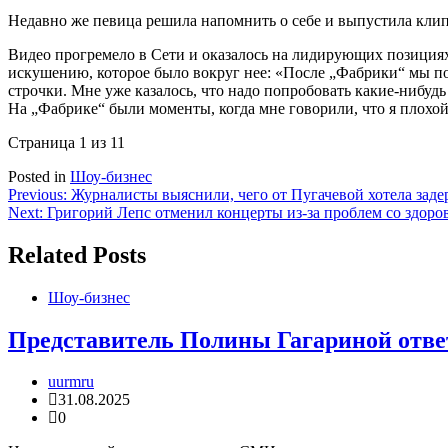
Недавно же певица решила напомнить о себе и выпустила кли
Видео прогремело в Сети и оказалось на лидирующих позициях 
искушению, которое было вокруг нее: «После „Фабрики“ мы полт
строчки. Мне уже казалось, что надо попробовать какие-нибудь 
На „Фабрике“ были моменты, когда мне говорили, что я плохой 
Страница 1 из 1
1
Posted in
Шоу-бизнес
Навигация
Previous:
Журналисты выяснили, чего от Пугачевой хотела зад
Next:
Григорий Лепс отменил концерты из-за проблем со здоро
по
записям
Related Posts
Шоу-бизнес
Представитель Полины Гагариной ответ
uurmru
31.08.2025
0