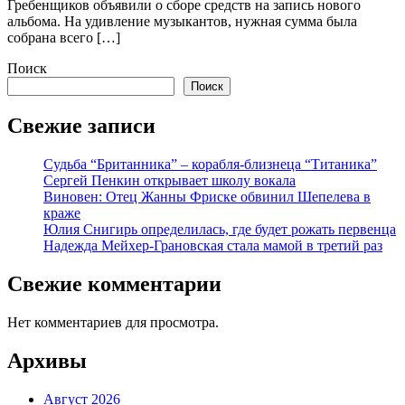
Гребенщиков объявили о сборе средств на запись нового
альбома. На удивление музыкантов, нужная сумма была
собрана всего […]
Поиск
Поиск
Свежие записи
Судьба “Британника” – корабля-близнеца “Титаника”
Сергей Пенкин открывает школу вокала
Виновен: Отец Жанны Фриске обвинил Шепелева в
краже
Юлия Снигирь определилась, где будет рожать первенца
Надежда Мейхер-Грановская стала мамой в третий раз
Свежие комментарии
Нет комментариев для просмотра.
Архивы
Август 2026