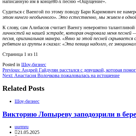
написанную им в конце80-х песню «Ощущение».
Судиться с Ваенгой по этому поводу Бари Каримович не наме
этом ничего необычного». Это естественно, мы живем в одной
К слову, сам Алибасов считает Ваенгу невероятно талантливой
личностей на нашей эстраде, которая очаровала меня песней — 
песня, оригинальная манера. «Явно за этой песней скрывается 
ребятам из группы я сказал: «Эта певица надолго, ее эмоциона
Страница 1 из 1
1
Posted in
Шоу-бизнес
Навигация
Previous:
Андрей Гайдулян расстался с девушкой, которая помог
Next:
Анастасия Волочкова пожаловалась на истощение
по
записям
Related Posts
Шоу-бизнес
Викторию Лопыреву заподозрили в бер
uurmru
21.05.2025