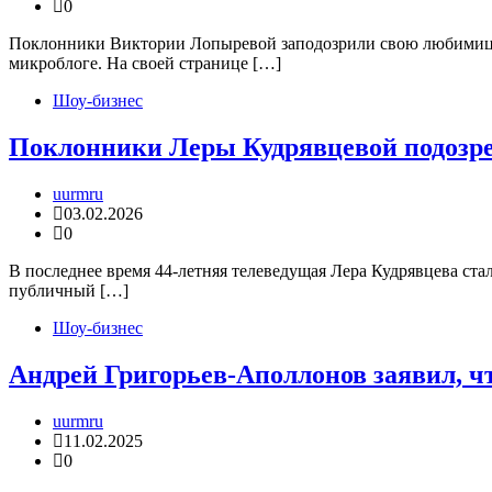
0
Поклонники Виктории Лопыревой заподозрили свою любимицу 
микроблоге. На своей странице […]
Шоу-бизнес
Поклонники Леры Кудрявцевой подозре
uurmru
03.02.2026
0
В последнее время 44-летняя телеведущая Лера Кудрявцева ста
публичный […]
Шоу-бизнес
Андрей Григорьев-Аполлонов заявил, ч
uurmru
11.02.2025
0