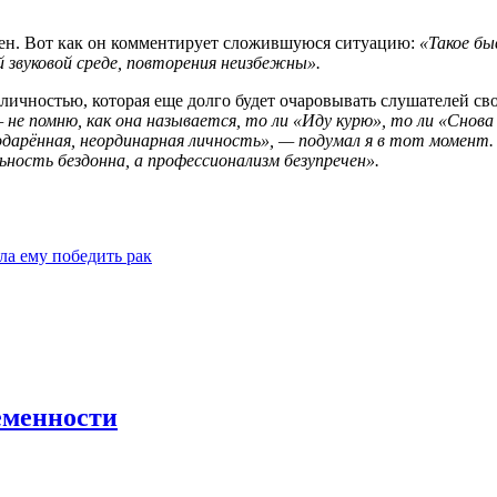
рен. Вот как он комментирует сложившуюся ситуацию:
«Такое бы
 звуковой среде, повторения неизбежны».
 личностью, которая еще долго будет очаровывать слушателей с
не помню, как она называется, то ли «Иду курю», то ли «Снова 
одарённая, неординарная личность», — подумал я в тот момент. 
льность бездонна, а профессионализм безупречен».
ла ему победить рак
еменности