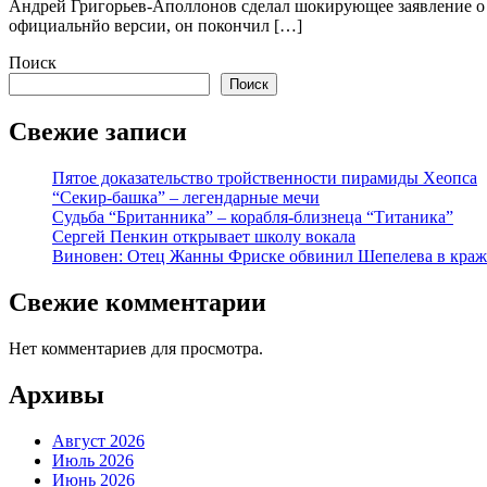
Андрей Григорьев-Аполлонов сделал шокирующее заявление о с
официальнйо версии, он покончил […]
Поиск
Поиск
Свежие записи
Пятое доказательство тройственности пирамиды Хеопса
“Секир-башка” – легендарные мечи
Судьба “Британника” – корабля-близнеца “Титаника”
Сергей Пенкин открывает школу вокала
Виновен: Отец Жанны Фриске обвинил Шепелева в краж
Свежие комментарии
Нет комментариев для просмотра.
Архивы
Август 2026
Июль 2026
Июнь 2026