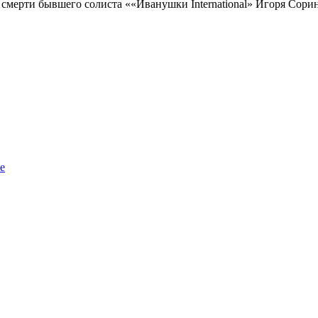
мерти бывшего солиста ««Иванушки International» Игоря Сорина
е