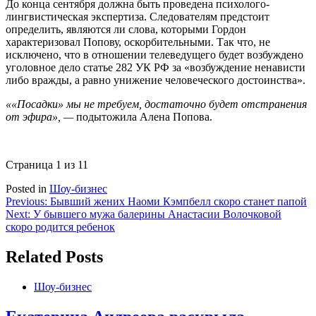
До конца сентября должна быть проведена психолого-
лингвистическая экспертиза. Следователям предстоит
определить, являются ли слова, которыми Гордон
характеризовал Попову, оскорбительными. Так что, не
исключено, что в отношении телеведущего будет возбуждено
уголовное дело статье 282 УК РФ за «возбуждение ненависти
либо вражды, а равно унижение человеческого достоинства».
««Посадки» мы не требуем, достаточно будет отстранения
от эфира», —
подытожила Алена Попова.
Страница 1 из 1
1
Posted in
Шоу-бизнес
Навигация
Previous:
Бывший жених Наоми Кэмпбелл скоро станет папой
Next:
У бывшего мужа балерины Анастасии Волочковой
по
скоро родится ребенок
записям
Related Posts
Шоу-бизнес