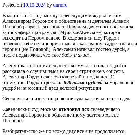
Posted on
19.10.2024
by
uurmru
В марте этого года между телеведущим и журналистом
Александром Гордоном и общественным деятелем Аленой
Поповой разразился скандал. Поводом для ссоры послужила
запись эфира программы «Мужское/Женское», которая
выходит на Первом канале. В ходе записи шоу Гордон
позволил себе нелицеприятные высказывания в адрес главной
героини (не Поповой). Александр называл гостью дурой, а
после подытожил, что
«все бабы такие».
Алену такая позиция ведущего возмутила и она подробно
рассказала о случившемся на своей страничке в соцсети.
Александр Гордон счел это клеветой и подал иск. С
ответчицы Гордон требовал
800 тысяч рублей
за моральный
ущерб и нанесенный вред деловой репутации.
Сегодня стало известно решение суда касательно этого дела.
Савеловский суд Москвы
отклонил иск
телеведущего
Александра Гордона к общественному деятелю Алене
Поповой.
Разбирательство же по этому делу все еще продолжается.