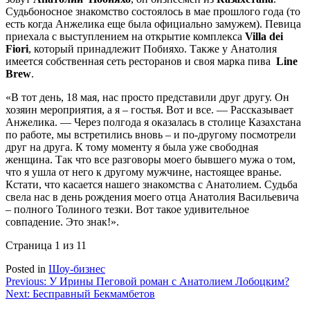
Судьбоносное знакомство состоялось в мае прошлого года (то
есть когда Анжелика еще была официально замужем). Певица
приехала с выступлением на открытие комплекса
Villa dei
Fiori
, который принадлежит Побияхо. Также у Анатолия
имеется собственная сеть ресторанов и своя марка пива
Line
Brew
.
«В тот день, 18 мая, нас просто представили друг другу. Он
хозяин мероприятия, а я – гостья. Вот и все. — Рассказывает
Анжелика. — Через полгода я оказалась в столице Казахстана
по работе, мы встретились вновь – и по-другому посмотрели
друг на друга. К тому моменту я была уже свободная
женщина. Так что все разговоры моего бывшего мужа о том,
что я ушла от него к другому мужчине, настоящее вранье.
Кстати, что касается нашего знакомства с Анатолием. Судьба
свела нас в день рождения моего отца Анатолия Васильевича
– полного Толиного тезки. Вот такое удивительное
совпадение. Это знак!».
Страница 1 из 1
1
Posted in
Шоу-бизнес
Навигация
Previous:
У Ирины Пеговой роман с Анатолием Лобоцким?
Next:
Бесправный Бекмамбетов
по