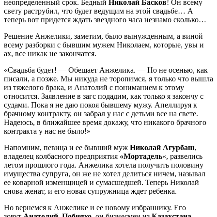
неопределенный срок. Бедный
Николай Басков
! Он всему
свету раструбил, что будет ведущим на этой свадьбе… А
теперь вот придется ждать звездного часа незнамо сколько…
Решение Анжелики, заметим, было вынужденным, а виной
всему разборки с бывшим мужем Николаем, которые, увы и
ах, все никак не закончатся.
«Свадьба будет! — Обещает Анжелика. — Но не осенью, как
писали, а позже. Мы никуда не торопимся, я только что вышла
из тяжелого брака, и Анатолий с пониманием к этому
относится. Заявление в загс подадим, как только я закончу с
судами. Пока я не даю покоя бывшему мужу. Апеллируя к
брачному контракту, он забрал у нас с детьми все на свете.
Надеюсь, в ближайшее время докажу, что никакого брачного
контракта у нас не было!»
Напомним, певица и ее бывший муж
Николай Агурбаш
,
владелец колбасного предприятия
«Мортадель
«, развелись
летом прошлого года. Анжелика хотела получить половину
имущества супруга, он же не хотел делиться ничем, называл
ее коварной изменщицей и сумасшедшей. Теперь Николай
снова женат, и его новая супружница ждет ребенка.
Но вернемся к Анжелике и ее новому избраннику. Его
зовут
Анатолий Побияхо
, он бизнесмен из
Казахстана
.