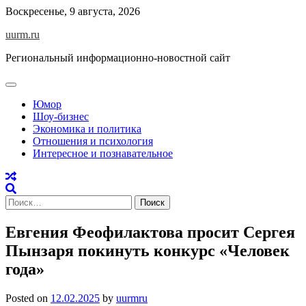
Skip
Воскресенье, 9 августа, 2026
to
uurm.ru
content
Региональный информационно-новостной сайт
Юмор
Шоу-бизнес
Экономика и политика
Отношения и психология
Интересное и познавательное
Найти:
Евгения Феофилактова просит Сергея
Пынзаря покинуть конкурс «Человек
года»
Posted on
12.02.2025
by
uurmru