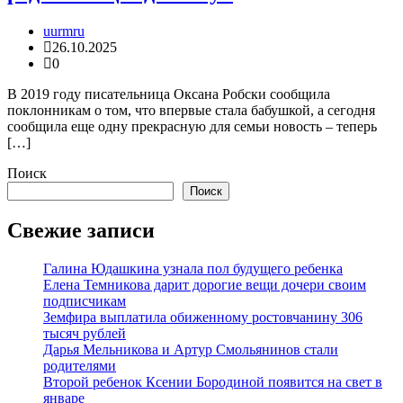
uurmru
26.10.2025
0
В 2019 году писательница Оксана Робски сообщила
поклонникам о том, что впервые стала бабушкой, а сегодня
сообщила еще одну прекрасную для семьи новость – теперь
[…]
Поиск
Поиск
Свежие записи
Галина Юдашкина узнала пол будущего ребенка
Елена Темникова дарит дорогие вещи дочери своим
подписчикам
Земфира выплатила обиженному ростовчанину 306
тысяч рублей
Дарья Мельникова и Артур Смольянинов стали
родителями
Второй ребенок Ксении Бородиной появится на свет в
январе