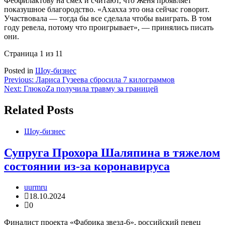
Феофилактову на смех и считают, что Женя проявляет
показушное благородство. «Ахахха это она сейчас говорит.
Участвовала — тогда бы все сделала чтобы выиграть. В том
году ревела, потому что проигрывает», — принялись писать
они.
Страница 1 из 1
1
Posted in
Шоу-бизнес
Навигация
Previous:
Лариса Гузеева сбросила 7 килограммов
Next:
ГлюкoZa получила травму за границей
по
записям
Related Posts
Шоу-бизнес
Супруга Прохора Шаляпина в тяжелом
состоянии из-за коронавируса
uurmru
18.10.2024
0
Финалист проекта «Фабрика звезд-6», российский певец