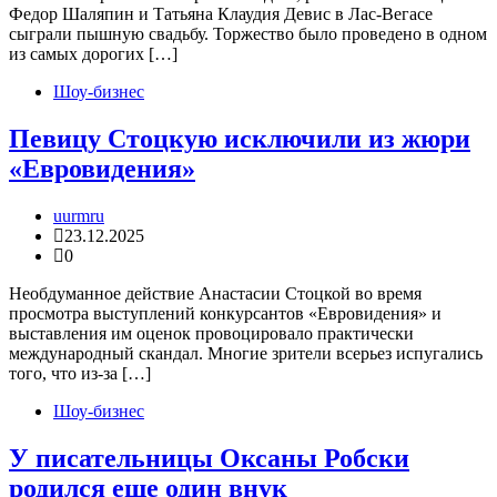
Федор Шаляпин и Татьяна Клаудия Девис в Лас-Вегасе
сыграли пышную свадьбу. Торжество было проведено в одном
из самых дорогих […]
Шоу-бизнес
Певицу Стоцкую исключили из жюри
«Евровидения»
uurmru
23.12.2025
0
Необдуманное действие Анастасии Стоцкой во время
просмотра выступлений конкурсантов «Евровидения» и
выставления им оценок провоцировало практически
международный скандал. Многие зрители всерьез испугались
того, что из-за […]
Шоу-бизнес
У писательницы Оксаны Робски
родился еще один внук