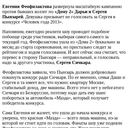
Евгения Феофилактова
развернула масштабную кампанию
против бывших коллег по
«Дому 2» Дарьи и Сергея
Пынзарей
. Девушка призывает не голосовать за Сергея в
конкурсе «Человек года 2013».
Напомним, ежегодно реалити шоу проводит подобное
побоище среди участников, выбирая самого-самого за
текущий год. Феофилактова ушла из «Дома 2» буквально за
месяц до старта соревнования, но пристально следит за
рейтингом и ходом голосования. И вот сейчас она считает, что
перевес в сторону Пынзаря — неправильный, и голосовать
надо за другого участника,
Сергея Сичкара
.
Феофилактова заявила, что Пынзарь должен добровольно
покинуть конкурс ради Сичкаря. По ее мнению, семья Даши и
Сергея и та имеет все, что нужно: квартиру Москве,
стабильный доход, две машины. Всего этого нет у небогатого
Сичкаря из Белоруссии, поэтому надо дать ему шанс
побороться за автомобиль «Мазда», который получает
победитель конкурса.
Сама Евгения не жалеет, что ушла до начала конкурса и
уверена, что красная «Мазда» — всего лишь машина, из-за
которой не стоит идти по головам. Фанаты шоу уже подняли