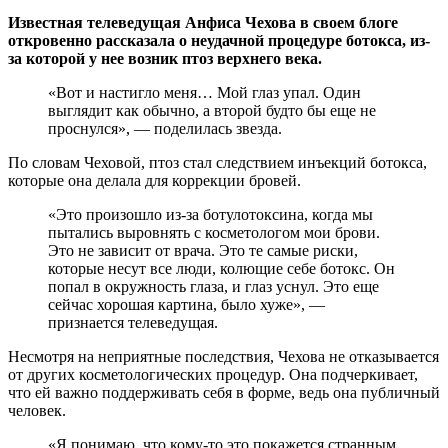
Известная телеведущая Анфиса Чехова в своем блоге
откровенно рассказала о неудачной процедуре ботокса, из-
за которой у нее возник птоз верхнего века.
«Вот и настигло меня… Мой глаз упал. Один
выглядит как обычно, а второй будто бы еще не
проснулся», — поделилась звезда.
По словам Чеховой, птоз стал следствием инъекций ботокса,
которые она делала для коррекции бровей.
«Это произошло из-за ботулотоксина, когда мы
пытались выровнять с косметологом мои брови.
Это не зависит от врача. Это те самые риски,
которые несут все люди, колющие себе ботокс. Он
попал в окружность глаза, и глаз уснул. Это еще
сейчас хорошая картина, было хуже», —
признается телеведущая.
Несмотря на неприятные последствия, Чехова не отказывается
от других косметологических процедур. Она подчеркивает,
что ей важно поддерживать себя в форме, ведь она публичный
человек.
«Я понимаю, что кому-то это покажется странным,