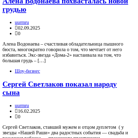
Алена Водонаева похвасталась новой
грудью
uurmru
02.09.2025
0
Алена Водонаева – счастливая обладательница пышного
бюста, многократно говорила о том, что мечтает от него
избавиться. Экс-звезда «Дома-2» настаивала на том, что
большая грудь – […]
Шоу-бизнес
Сергей Светлаков показал народу
сына
uurmru
16.02.2025
0
Сергей Светлаков, ставший мужем и отцом дуплетом ( у
звезды «Нашей Раши» два радостных события — свадьба и