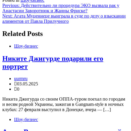
Posted in
Шоу-бизнес
Навигация
Previous:
Действительно ли процедура ЭКО вызвала рак у
Анастасии Заворотнюк и Жанны Фриске?
по
Next:
Агата Муцениеце выиграла в суде по делу о взыскании
записям
алиментов от Павла Прилучного
Related Posts
Шоу-бизнес
Никите Джигурде подарили его
портрет
uurmru
03.05.2025
0
Никита Джигурда со своим ОППА-туром поехал по городам
и весям родной Украины, зажигая в Gangnam-style в ночных
клубах: 27 февраля выступил в Донецке, вчера — […]
Шоу-бизнес