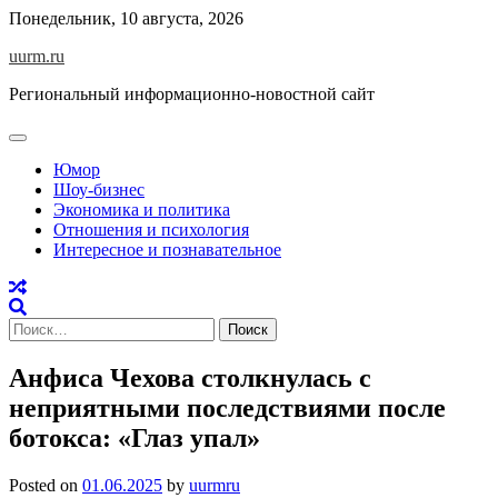
Skip
Понедельник, 10 августа, 2026
to
uurm.ru
content
Региональный информационно-новостной сайт
Юмор
Шоу-бизнес
Экономика и политика
Отношения и психология
Интересное и познавательное
Найти:
Анфиса Чехова столкнулась с
неприятными последствиями после
ботокса: «Глаз упал»
Posted on
01.06.2025
by
uurmru