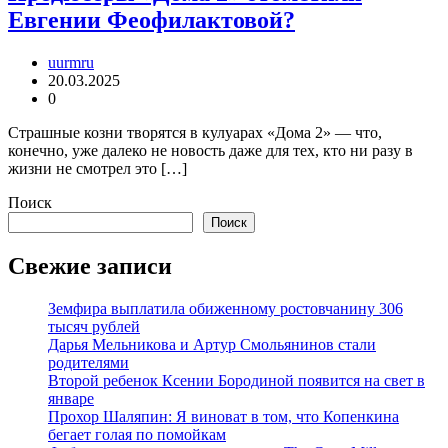
Евгении Феофилактовой?
uurmru
20.03.2025
0
Страшные козни творятся в кулуарах «Дома 2» — что,
конечно, уже далеко не новость даже для тех, кто ни разу в
жизни не смотрел это […]
Поиск
Поиск
Свежие записи
Земфира выплатила обиженному ростовчанину 306
тысяч рублей
Дарья Мельникова и Артур Смольянинов стали
родителями
Второй ребенок Ксении Бородиной появится на свет в
январе
Прохор Шаляпин: Я виноват в том, что Копенкина
бегает голая по помойкам