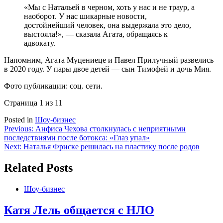
«Мы с Натальей в черном, хоть у нас и не траур, а
наоборот. У нас шикарные новости,
достойнейший человек, она выдержала это дело,
выстояла!», — сказала Агата, обращаясь к
адвокату.
Напомним, Агата Муцениеце и Павел Прилучный развелись
в 2020 году. У пары двое детей — сын Тимофей и дочь Мия.
Фото публикации: соц. сети.
Страница 1 из 1
1
Posted in
Шоу-бизнес
Навигация
Previous:
Анфиса Чехова столкнулась с неприятными
последствиями после ботокса: «Глаз упал»
по
Next:
Наталья Фриске решилась на пластику после родов
записям
Related Posts
Шоу-бизнес
Катя Лель общается с НЛО