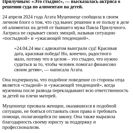
Прилучным: «Это стыдно!», — высказалась актриса о
решении суда по алиментам на детей.
24 апреля 2024 года Агата Муцениеце сообщила в своем
личном блоге о том, что суд вынес решение в ее пользу в деле
об алиментах на детей от бывшего мужа Павла Прилучного.
Актриса не скрывает своих эмоций, называя ситуацию
«постыдной» и «ужасающей тенденцией».
«24.04.24 мы с адвокатом выиграли суд! Красивая
дата, красивая победа! Но, конечно, радостного
мало, потому что в целом – это стыдно, что нужно
судиться за то, чтобы человек помогал финансово
своим детям», — написала Агата.
Она подчеркнула, что подобное поведение со стороны отца
является «стыдной» и «ужасающей тенденцией», когда
мужчины после развода перекладывают всю ответственность
за детей на плечи матерей.
Муцениеце призвала женщин, оказавшихся в подобной
ситуации, не бояться отстаивать свои права и требовать
помощи, полагающейся по закону. Она также выразила
благодарность своему юристу за поддержку и
профессионализм.