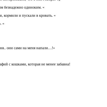
ким безнадежно одиноким. «
и, кормили и пускали в кровать. «
. «
еня.. они сами на меня напали…!»
фий с кошками, которая не менее забавна!