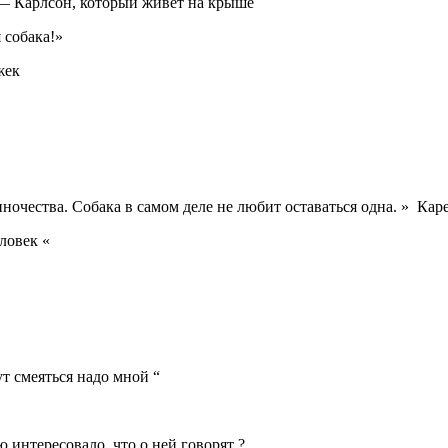
» — Карлсон, который живёт на крыше
 собака!»
жек
иночества. Собака в самом деле не любит оставаться одна. » Кар
еловек «
ут смеяться надо мной “
 интересовало, что о ней говорят ?„