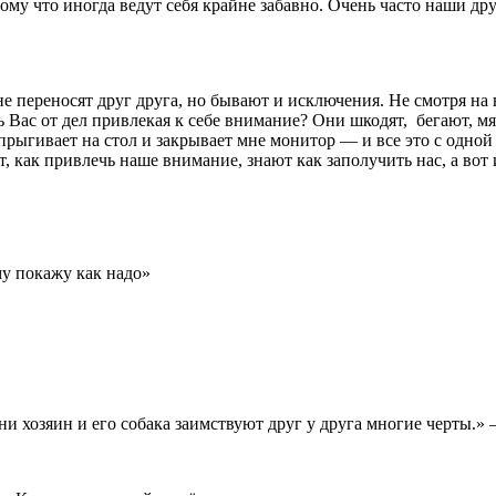
му что иногда ведут себя крайне забавно. Очень часто наши дру
не переносят друг друга, но бывают и исключения. Не смотря на 
чь Вас от дел привлекая к себе внимание? Они шкодят, бегают, 
запрыгивает на стол и закрывает мне монитор — и все это с одно
т, как привлечь наше внимание, знают как заполучить нас, а вот 
му покажу как надо»
ни хозяин и его собака заимствуют друг у друга многие черты.