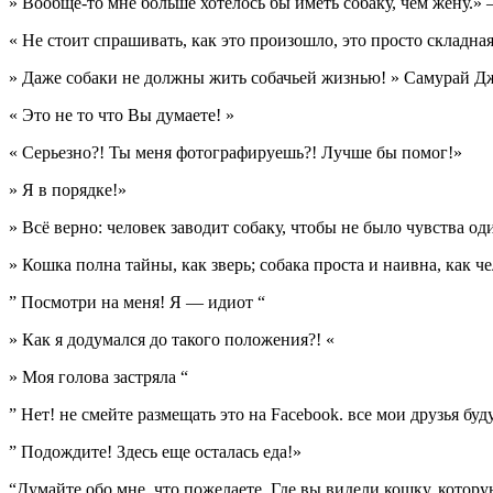
» Вообще-то мне больше хотелось бы иметь собаку, чем жену.
« Не стоит спрашивать, как это произошло, это просто складная
» Даже собаки не должны жить собачьей жизнью! » Самурай Д
« Это не то что Вы думаете! »
« Серьезно?! Ты меня фотографируешь?! Лучше бы помог!»
» Я в порядке!»
» Всё верно: человек заводит собаку, чтобы не было чувства од
» Кошка полна тайны, как зверь; собака проста и наивна, как ч
” Посмотри на меня! Я — идиот “
» Как я додумался до такого положения?! «
» Моя голова застряла “
” Нет! не смейте размещать это на Facebook. все мои друзья буд
” Подождите! Здесь еще осталась еда!»
“Думайте обо мне, что пожелаете. Где вы видели кошку, которую