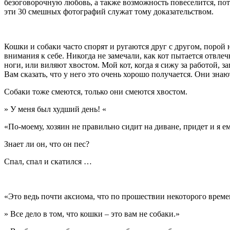
безоговорочную любовь, а также возможность повеселится, пото
эти 30 смешных фотографий служат тому доказательством.
Кошки и собаки часто спорят и ругаются друг с другом, порой 
внимания к себе. Никогда не замечали, как кот пытается отвле
ноги, или виляют хвостом. Мой кот, когда я сижу за работой, 
Вам сказать, что у него это очень хорошо получается. Они знаю
Собаки тоже смеются, только они смеются хвостом.
» У меня был худший день! «
«По-моему, хозяин не правильно сидит на диване, придет и я е
Знает ли он, что он пес?
Спал, спал и скатился …
«Это ведь почти аксиома, что по прошествии некоторого време
» Все дело в том, что кошки – это вам не собаки.»