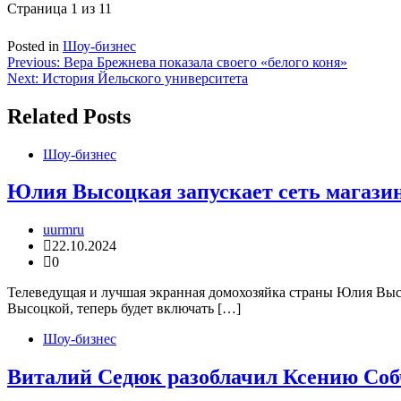
Страница 1 из 1
1
Posted in
Шоу-бизнес
Навигация
Previous:
Вера Брежнева показала своего «белого коня»
Next:
История Йельского университета
по
записям
Related Posts
Шоу-бизнес
Юлия Высоцкая запускает сеть магази
uurmru
22.10.2024
0
Телеведущая и лучшая экранная домохозяйка страны Юлия Выс
Высоцкой, теперь будет включать […]
Шоу-бизнес
Виталий Седюк разоблачил Ксению Со