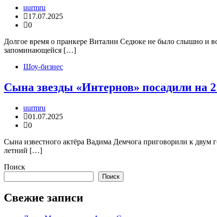
uurmru
17.07.2025
0
Долгое время о пранкере Виталии Седюке не было слышно и во
запоминающейся […]
Шоу-бизнес
Сына звезды «Интернов» посадили на 2 
uurmru
01.07.2025
0
Сына известного актёра Вадима Демчога приговорили к двум г
летний […]
Поиск
Поиск
Свежие записи