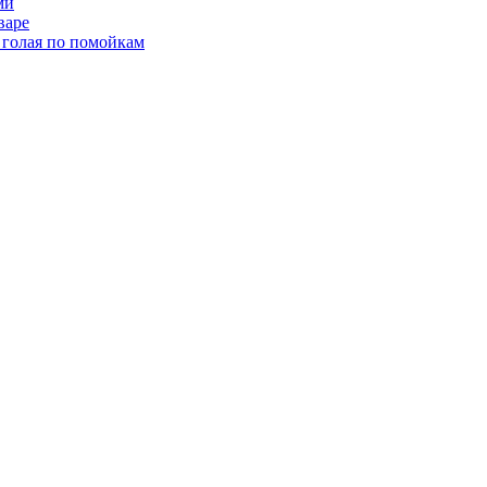
ми
варе
 голая по помойкам