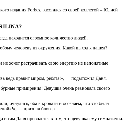
ого издания Forbes, расстался со своей коллегой – Юлией
VRILINA?
сегда находится огромное количество людей.
любому человеку из окружения. Какой выход я нашел?
он не хочет растрачивать свою энергию не непонятные
овь ведь правит миром, ребята!», — подытожил Даня.
 бурные примирения! Девушка очень ревновала своего
или, очнулись, оба в кровати и осознаем, что это была
меной»!», — признал блогер.
и сам Даня признается в том, что девушка ему симпатична.