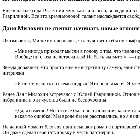
Еще в начале года 19-летний музыкант и блогер, вошедший в с
Гаврилиной. Все это время молодой талант наслаждается своб
Даня Милохин не спешит начинать новые отноше
Оказывается, Милохин признался, что чувствует себя не комфор
«Мне иногда приходят мысли в голову о том, что челове
Вообще ни с кем не встречаться! Не быть чьим-то!», — 
Звезда добавляет, что просто еще не встретил ту самую, единс
интрижки.
«Я не хочу спать со всеми подряд! Это не для меня. Я х
Ранее Даня Милохин встречался с Юлией Гаврилиной. Отношени
избранника и эти чувства были не беспочвенны.
«Да, я изменял! Но это все было не отношения, какие-то в
какая-то ошибка! Мы вроде-бы не расставались, но я начи
На данный момент блогеру приписывают роман с партнершей п
Он даже сделал себе татуировку в честь партнерши.