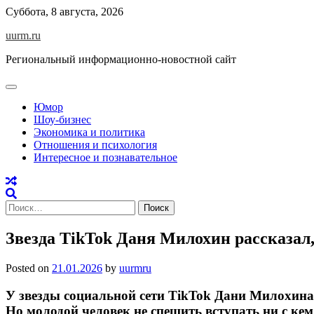
Skip
Суббота, 8 августа, 2026
to
uurm.ru
content
Региональный информационно-новостной сайт
Юмор
Шоу-бизнес
Экономика и политика
Отношения и психология
Интересное и познавательное
Найти:
Звезда TikTok Даня Милохин рассказал,
Posted on
21.01.2026
by
uurmru
У звезды социальной сети TikTok Дани Милохина
Но молодой человек не спешить вступать ни с кем