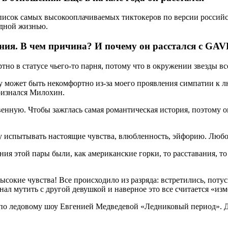
писок самых высокооплачиваемых тиктокеров по версии российск
одной жизнью.
ния. В чем причина? И почему он расстался с GA
тно в статусе чьего-то парня, потому что в окружении звезды в
ку может быть некомфортно из-за моего проявления симпатии к 
признался Милохин.
твенную. Чтобы зажглась самая романтическая история, поэтому 
очу испытывать настоящие чувства, влюбленность, эйфорию. Люб
я этой пары были, как американские горки, то расставания, то
ысокие чувства! Все происходило из разряда: встретились, потус
нал мутить с другой девушкой и наверное это все считается «из
о ледовому шоу Евгенией Медведевой «Ледниковый период». Да 