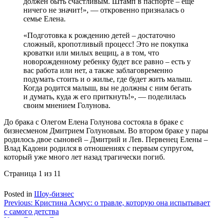
должен быть счастливым. Штамп в паспорте – еще
ничего не значит!», — откровенно призналась о
семье Елена.
«Подготовка к рождению детей – достаточно
сложный, кропотливый процесс! Это не покупка
кроватки или милых вещиц, а в том, что
новорожденному ребенку будет все равно – есть у
вас работа или нет, а также заблаговременно
подумать стоить и о жилье, где будет жить малыш.
Когда родится малыш, вы не должны с ним бегать
и думать, куда ж его приткнуть!», — поделилась
своим мнением Голунова.
До брака с Олегом Елена Голунова состояла в браке с
бизнесменом Дмитрием Голуновым. Во втором браке у пары
родилось двое сыновей – Дмитрий и Лев. Первенец Елены –
Влад Кадони родился в отношениях с первым супругом,
который уже много лет назад трагически погиб.
Страница 1 из 1
1
Posted in
Шоу-бизнес
Навигация
Previous:
Кристина Асмус: о травле, которую она испытывает
с самого детства
по