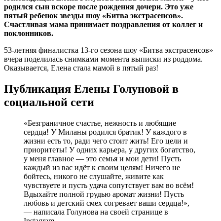
родился сын вскоре после рождения дочери. Это уже
пятый ребенок звезды шоу «Битва экстрасенсов».
Счастливая мама принимает поздравления от коллег и
поклонников.
53-летняя финалистка 13-го сезона шоу «Битва экстрасенсов»
вчера поделилась снимками момента выписки из роддома.
Оказывается, Елена стала мамой в пятый раз!
Публикация Елены Голуновой в
социальной сети
«Безграничное счастье, нежность и любящие
сердца! У Миланы родился братик! У каждого в
жизни есть то, ради чего стоит жить! Его цели и
приоритеты! У одних карьера, у других богатство,
у меня главное — это семья и мои дети! Пусть
каждый из вас идёт к своим целям! Ничего не
бойтесь, никого не слушайте, живите как
чувствуете и пусть удача сопутствует вам во всём!
Вдыхайте полной грудью аромат жизни! Пусть
любовь и детский смех согревает ваши сердца!»,
— написала Голунова на своей странице в
Instagram.