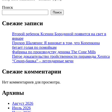
Поиск
Поиск
Свежие записи
Второй ребенок Ксении Бородиной появится на свет в
январе
Прохор Шаляпин: Я виноват в том, что Копенкина
бегает голая по помойкам
Фабрика по производству денима The Cone Mills
Пятое доказательство тройственности пирамиды Хеопса
“Секир-башка” – легендарные мечи
Свежие комментарии
Нет комментариев для просмотра.
Архивы
Август 2026
Июль 2026