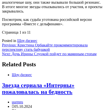
аналогичные шоу, они также вызывали большой резонанс.
В итоге многие звезды отказывались от участия, и проекты
закрывались.
Посмотрим, как судьба уготована российской версии
программы «Вместе с дельфинами».
Страница 1 из 1
1
Posted in
Шоу-бизнес
Навигация
Previous:
Кристина Орбакайте прокомментировала
перспективу стать бабушкой
по
Next:
Дочь Ирины Слуцкой пойдет по маминым стопам
записям
Related Posts
Шоу-бизнес
Звезда сериала «Интерны»
пожаловалась на бедность
uurmru
05.10.2024