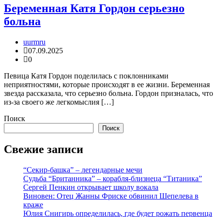
Беременная Катя Гордон серьезно
больна
uurmru
07.09.2025
0
Певица Катя Гордон поделилась с поклонниками
неприятностями, которые происходят в ее жизни. Беременная
звезда рассказала, что серьезно больна. Гордон призналась, что
из-за своего же легкомыслия […]
Поиск
Поиск
Свежие записи
“Секир-башка” – легендарные мечи
Судьба “Британника” – корабля-близнеца “Титаника”
Сергей Пенкин открывает школу вокала
Виновен: Отец Жанны Фриске обвинил Шепелева в
краже
Юлия Снигирь определилась, где будет рожать первенца