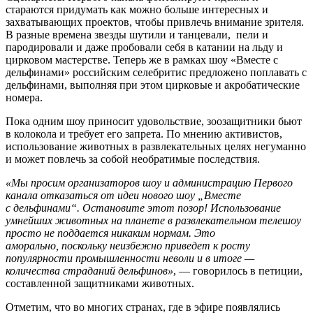
стараются придумать как можно больше интересных и
захватывающих проектов, чтобы привлечь внимание зрителя.
В разные времена звезды шутили и танцевали, пели и
пародировали и даже пробовали себя в катании на льду и
цирковом мастерстве. Теперь же в рамках шоу «Вместе с
дельфинами» российским селебритис предложено поплавать с
дельфинами, выполняя при этом цирковые и акробатические
номера.
Пока одним шоу приносит удовольствие, зоозащитники бьют
в колокола и требует его запрета. По мнению активистов,
использование животных в развлекательных целях негуманно
и может повлечь за собой необратимые последствия.
«Мы просим организаторов шоу и администрацию Первого
канала отказаться от идеи нового шоу „Вместе
с дельфинами“. Остановите этот позор! Использование
умнейших животных на планете в развлекательном телешоу
просто не поддается никаким нормам. Это
аморально, поскольку неизбежно приведет к росту
популярности промышленности неволи и в итоге —
количества страданий дельфинов»
, — говорилось в петиции,
составленной защитниками животных.
Отметим, что во многих странах, где в эфире появлялись