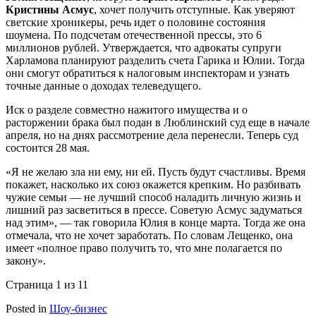
Кристины Асмус
, хочет получить отступные. Как уверяют
светские хроникеры, речь идет о половине состояния
шоумена. По подсчетам отечественной прессы, это 6
миллионов рублей. Утверждается, что адвокаты супруги
Харламова планируют разделить счета Гарика и Юлии. Тогда
они смогут обратиться к налоговым инспекторам и узнать
точные данные о доходах телеведущего.
Иск о разделе совместно нажитого имущества и о
расторжении брака был подан в Люблинский суд еще в начале
апреля, но на днях рассмотрение дела перенесли. Теперь суд
состоится 28 мая.
«Я не желаю зла ни ему, ни ей. Пусть будут счастливы. Время
покажет, насколько их союз окажется крепким. Но разбивать
чужие семьи — не лучший способ наладить личную жизнь и
лишний раз засветиться в прессе. Советую Асмус задуматься
над этим», — так говорила Юлия в конце марта. Тогда же она
отмечала, что не хочет заработать. По словам Лещенко, она
имеет «полное право получить то, что мне полагается по
закону».
Страница 1 из 1
1
Posted in
Шоу-бизнес