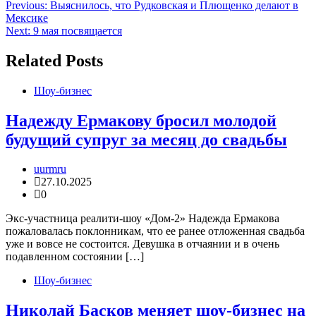
Навигация
Previous:
Выяснилось, что Рудковская и Плющенко делают в
Мексике
по
Next:
9 мая посвящается
записям
Related Posts
Шоу-бизнес
Надежду Ермакову бросил молодой
будущий супруг за месяц до свадьбы
uurmru
27.10.2025
0
Экс-участница реалити-шоу «Дом-2» Надежда Ермакова
пожаловалась поклонникам, что ее ранее отложенная свадьба
уже и вовсе не состоится. Девушка в отчаянии и в очень
подавленном состоянии […]
Шоу-бизнес
Николай Басков меняет шоу-бизнес на