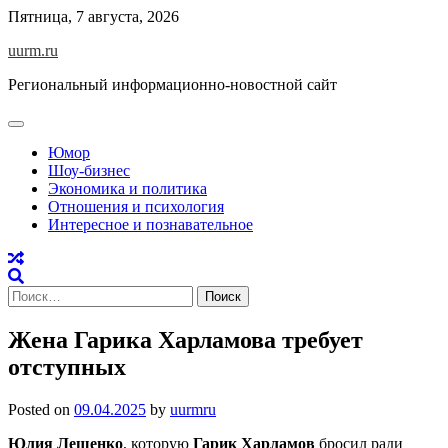
Skip
Пятница, 7 августа, 2026
to
uurm.ru
content
Региональный информационно-новостной сайт
Юмор
Шоу-бизнес
Экономика и политика
Отношения и психология
Интересное и познавательное
Найти:
Жена Гарика Харламова требует
отступных
Posted on
09.04.2025
by
uurmru
Юлия Лещенко
, которую
Гарик Харламов
бросил ради