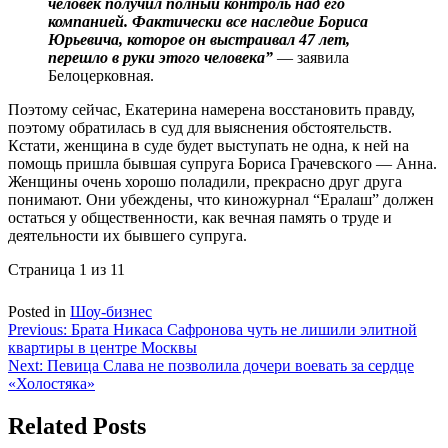
человек получил полный контроль над его
компанией. Фактически все наследие Бориса
Юрьевича, которое он выстраивал 47 лет,
перешло в руки этого человека”
— заявила
Белоцерковная.
Поэтому сейчас, Екатерина намерена восстановить правду,
поэтому обратилась в суд для выяснения обстоятельств.
Кстати, женщина в суде будет выступать не одна, к ней на
помощь пришла бывшая супруга Бориса Грачевского — Анна.
Женщины очень хорошо поладили, прекрасно друг друга
понимают. Они убеждены, что киножурнал “Ералаш” должен
остаться у общественности, как вечная память о труде и
деятельности их бывшего супруга.
Страница 1 из 1
1
Posted in
Шоу-бизнес
Навигация
Previous:
Брата Никаса Сафронова чуть не лишили элитной
квартиры в центре Москвы
по
Next:
Певица Слава не позволила дочери воевать за сердце
записям
«Холостяка»
Related Posts