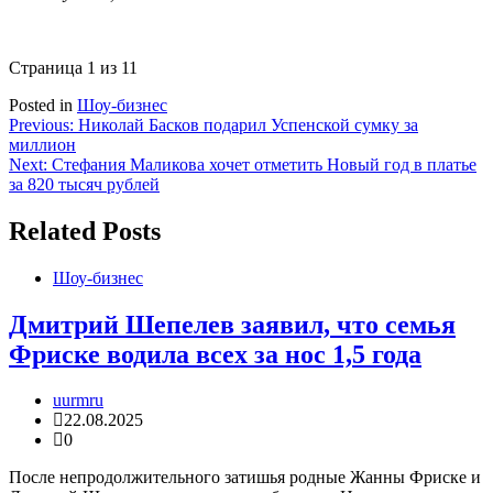
Страница 1 из 1
1
Posted in
Шоу-бизнес
Навигация
Previous:
Николай Басков подарил Успенской сумку за
миллион
по
Next:
Стефания Маликова хочет отметить Новый год в платье
записям
за 820 тысяч рублей
Related Posts
Шоу-бизнес
Дмитрий Шепелев заявил, что семья
Фриске водила всех за нос 1,5 года
uurmru
22.08.2025
0
После непродолжительного затишья родные Жанны Фриске и