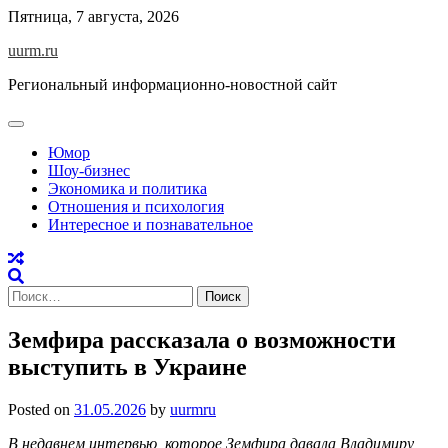
Skip
Пятница, 7 августа, 2026
to
uurm.ru
content
Региональный информационно-новостной сайт
Юмор
Шоу-бизнес
Экономика и политика
Отношения и психология
Интересное и познавательное
Найти:
Земфира рассказала о возможности
выступить в Украине
Posted on
31.05.2026
by
uurmru
В недавнем интервью, которое Земфира давала Владимиру