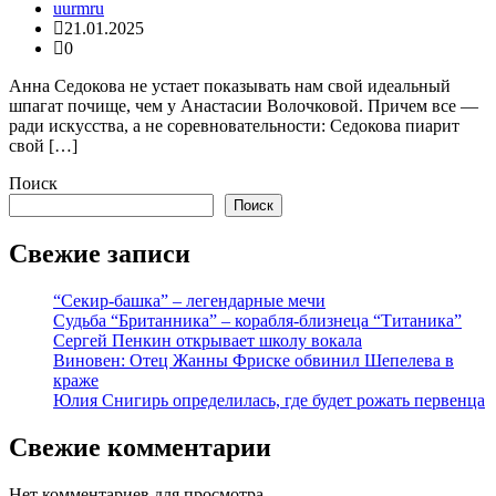
uurmru
21.01.2025
0
Анна Седокова не устает показывать нам свой идеальный
шпагат почище, чем у Анастасии Волочковой. Причем все —
ради искусства, а не соревновательности: Седокова пиарит
свой […]
Поиск
Поиск
Свежие записи
“Секир-башка” – легендарные мечи
Судьба “Британника” – корабля-близнеца “Титаника”
Сергей Пенкин открывает школу вокала
Виновен: Отец Жанны Фриске обвинил Шепелева в
краже
Юлия Снигирь определилась, где будет рожать первенца
Свежие комментарии
Нет комментариев для просмотра.