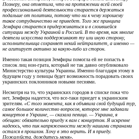
Познеру, она отметила, что на протяжении всей своей
профессиональной деятельности старается держаться
подальше от политики, потому что ни к чему хорошему
такое сотрудничество не приведет. Того же принципа
Земфира старается придерживаться и в слоившейся
ситуации между Украиной и Россией. В то время, как многие
деятели искусства поддерживают ту или иную сторону,
исполнительница сохраняет некий нейтралитет, а именно —
не агитирует активно за какую-либо из сторон.
Именно такая позиция Земфиры помогла ей не попасть в
список лиц нон-грата, который не так давно опубликовало
Министерство культуры Украины. Именно благодаря этому в
будущем году у певицы будет возможность порадовать своих
украинских поклонников новыми песнями.
Несмотря на то, что украинских городов в списке пока что
нет, Земфира надеется, что все-таки приедет к украинским
зрителям.
«С того момента, как я объявила свой будущий тур,
самое большое количество вопросов, которое мне задавали
концертов в Украине, — сказала певица. — Украина, я
обещаю: обязательно приеду к вам с концертом. Я искренне
надеюсь, что пик напряженности между нашими странами
остался в прошлом. Хочу в это верить. И я приеду.
Пожалуйста, дождитесь меня».