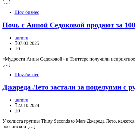
[…]
Шоу-бизнес
Ночь с Анной Седоковой продают за 100
uurmru
07.03.2025
0
«Мудрости Анны Седоковой» в Твиттере получили неприятное р
[…]
Шоу-бизнес
Джареда Лето застали за поцелуями с р
uurmru
22.10.2024
0
У солиста группы Thirty Seconds to Mars Джареда Лето, кажет
российской […]