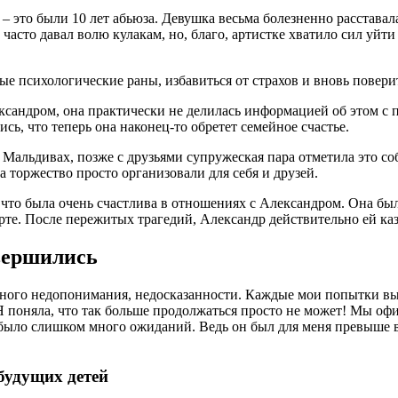
– это были 10 лет абьюза. Девушка весьма болезненно расставал
 часто давал волю кулакам, но, благо, артистке хватило сил уй
е психологические раны, избавиться от страхов и вновь повери
ксандром, она практически не делилась информацией об этом с
ь, что теперь она наконец-то обретет семейное счастье.
альдивах, позже с друзьями супружеская пара отметила это соб
 торжество просто организовали для себя и друзей.
что была очень счастлива в отношениях с Александром. Она бы
орте. После пережитых трагедий, Александр действительно ей ка
авершились
много недопонимания, недосказанности. Каждые мои попытки вы
 поняла, что так больше продолжаться просто не может! Мы офиц
 было слишком много ожиданий. Ведь он был для меня превыше в
будущих детей