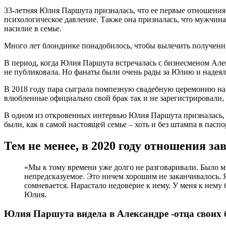
33-летняя Юлия Паршута призналась, что ее первые отношения 
психологическое давление. Также она призналась, что мужчина
насилие в семье.
Много лет блондинке понадобилось, чтобы вылечить полученны
В период, когда Юлия Паршута встречалась с бизнесменом Але
не публиковала. Но фанаты были очень рады за Юлию и надеялис
В 2018 году пара сыграла помпезную свадебную церемонию на М
влюбленные официально свой брак так и не зарегистрировали, а
В одном из откровенных интервью Юлия Паршута призналась, 
были, как в самой настоящей семье – хоть и без штампа в пасп
Тем не менее, в 2020 году отношения з
«Мы к тому времени уже долго не разговаривали. Было 
непредсказуемое. Это ничем хорошим не заканчивалось. Я
сомневается. Нарастало недоверие к нему. У меня к нему
Юлия.
Юлия Паршута видела в Александре -отца своих 