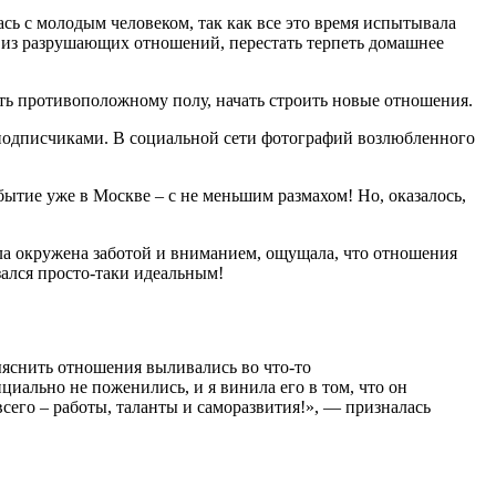
ась с молодым человеком, так как все это время испытывала
ти из разрушающих отношений, перестать терпеть домашнее
ть противоположному полу, начать строить новые отношения.
 подписчиками. В социальной сети фотографий возлюбленного
ытие уже в Москве – с не меньшим размахом! Но, оказалось,
ла окружена заботой и вниманием, ощущала, что отношения
зался просто-таки идеальным!
яснить отношения выливались во что-то
иально не поженились, и я винила его в том, что он
сего – работы, таланты и саморазвития!», — призналась