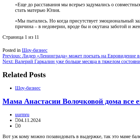
«Еще до расставания мы всерьез задумались о совместны
стать матерью Юлия.
«Мы пытались. Но когда присутствует эмоциональный зажим
причина – в недоверии, вроде бы и окутана заботой и жен
Страница 1 из 1
1
Posted in
Шоу-бизнес
Навигация
Previous:
Лидер «Ленинграда» может поехать на Евровидение в
Next:
Валерий Гаркалин уже больше месяца в тяжелом состоян
по
записям
Related Posts
Шоу-бизнес
Мама Анастасии Волочковой дома все е
uurmru
04.11.2024
0
Вот уж кому можно позавидовать в выдержке, так это маме ба