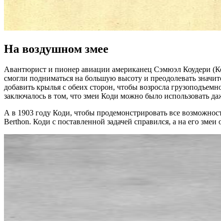
На воздушном змее
Авантюрист и пионер авиации американец Сэмюэл Коудери (Код
смогли подниматься на большую высоту и преодолевать значите
добавить крылья с обеих сторон, чтобы возросла грузоподъемн
заключалось в том, что змеи Коди можно было использовать д
А в 1903 году Коди, чтобы продемонстрировать все возможност
Berthon. Коди с поставленной задачей справился, а на его зм