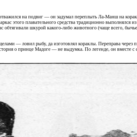
отважился на подвиг — он задумал переплыть Ла-Манш на коракл
ркас этого плавательного средства традиционно выполнялся из
ас обтягивали шкурой какого-либо животного (чаще всего, бычь
делами — ловил рыбу, да изготовлял кораклы. Переправа через п
история о принце Мадоге — не выдумка. По легенде, он вместе 