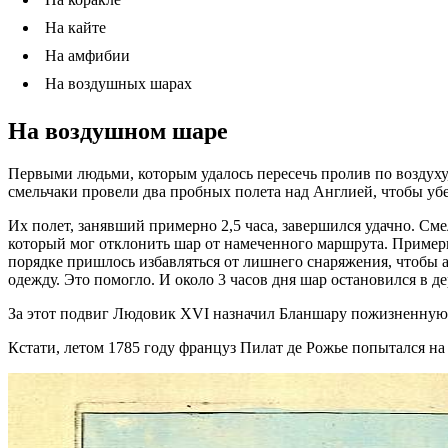
На кайте
На амфибии
На воздушных шарах
На воздушном шаре
Первыми людьми, которым удалось пересечь пролив по воздуху
смельчаки провели два пробных полета над Англией, чтобы убе
Их полет, занявший примерно 2,5 часа, завершился удачно. См
который мог отклонить шар от намеченного маршрута. Примерн
порядке пришлось избавляться от лишнего снаряжения, чтобы 
одежду. Это помогло. И около 3 часов дня шар остановился в де
За этот подвиг Людовик XVI назначил Бланшару пожизненную 
Кстати, летом 1785 году француз Пилат де Рожье попытался на