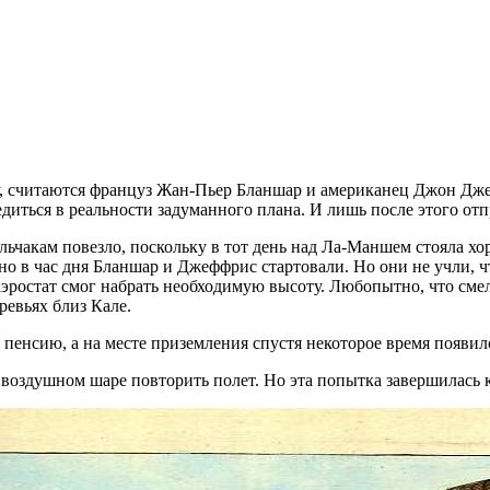
, считаются француз Жан-Пьер Бланшар и американец Джон Джеф
диться в реальности задуманного плана. И лишь после этого отп
ельчакам повезло, поскольку в тот день над Ла-Маншем стояла х
о в час дня Бланшар и Джеффрис стартовали. Но они не учли, 
аэростат смог набрать необходимую высоту. Любопытно, что см
ревьях близ Кале.
пенсию, а на месте приземления спустя некоторое время появи
 воздушном шаре повторить полет. Но эта попытка завершилась 