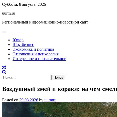
Skip
Суббота, 8 августа, 2026
to
uurm.ru
content
Региональный информационно-новостной сайт
Юмор
Шоу-бизнес
Экономика и политика
Отношения и психология
Интересное и познавательное
Найти:
Воздушный змей и коракл: на чем сме
Posted on
29.03.2026
by
uurmru