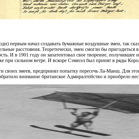
и) первым начал создавать бумажные воздушные змеи, так сказат
льные расстояния. Теоретически, эмеи смогли бы пригодиться в 
ость. И в 1901 году он запатентовал свое творение, получившее
аже при сильном ветре. И вскоре Сэмюэл был принят в ряды Кор
и своих змеев, предпринял попытку пересечь Ла-Манш. Для этого 
еи обратило внимание британское Адмиралтейство и приобрело не