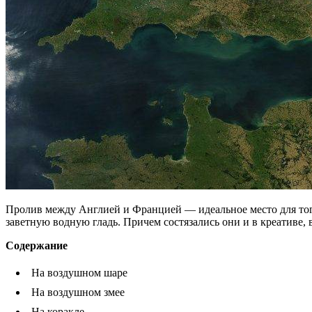
Пролив между Англией и Францией — идеальное место для того,
заветную водную гладь. Причем состязались они и в креативе,
Содержание
На воздушном шаре
На воздушном змее
На коракле