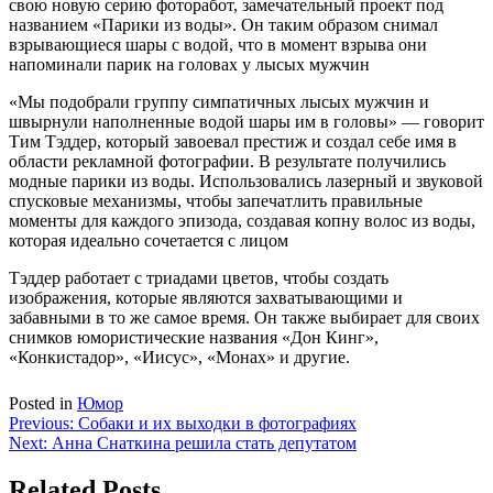
свою новую серию фоторабот, замечательный проект под
названием «Парики из воды». Он таким образом снимал
взрывающиеся шары с водой, что в момент взрыва они
напоминали парик на головах у лысых мужчин
«Мы подобрали группу симпатичных лысых мужчин и
швырнули наполненные водой шары им в головы» — говорит
Тим Тэддер, который завоевал престиж и создал себе имя в
области рекламной фотографии. В результате получились
модные парики из воды. Использовались лазерный и звуковой
спусковые механизмы, чтобы запечатлить правильные
моменты для каждого эпизода, создавая копну волос из воды,
которая идеально сочетается с лицом
Тэддер работает с триадами цветов, чтобы создать
изображения, которые являются захватывающими и
забавными в то же самое время. Он также выбирает для своих
снимков юмористические названия «Дон Кинг»,
«Конкистадор», «Иисус», «Монах» и другие.
Posted in
Юмор
Навигация
Previous:
Собаки и их выходки в фотографиях
Next:
Анна Снаткина решила стать депутатом
по
записям
Related Posts