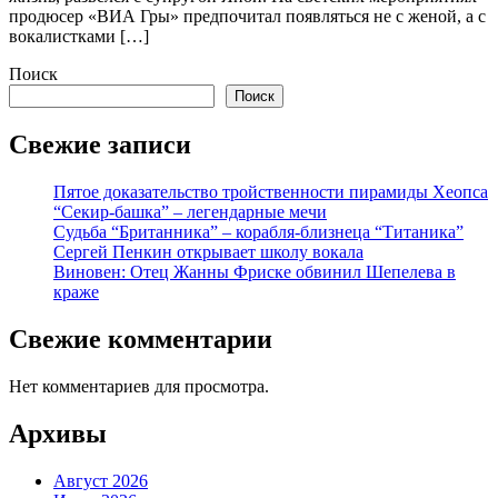
продюсер «ВИА Гры» предпочитал появляться не с женой, а с
вокалистками […]
Поиск
Поиск
Свежие записи
Пятое доказательство тройственности пирамиды Хеопса
“Секир-башка” – легендарные мечи
Судьба “Британника” – корабля-близнеца “Титаника”
Сергей Пенкин открывает школу вокала
Виновен: Отец Жанны Фриске обвинил Шепелева в
краже
Свежие комментарии
Нет комментариев для просмотра.
Архивы
Август 2026