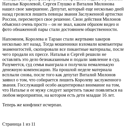
Натальи Королевой, Сергея Глушко и Виталия Милонова
нашел свое завершение. Депутат, который еще несколько дней
назад грозился лишить певицы звания Заслуженной артистки
России, пересмотрел свое решение. Свои действия Милонов
объяснил очень просто – он не знал, каким образом видео и
фото обнаженной пары стали достоянием общественности.
Напомним, Королева и Тарзан стали жертвами хакеров
несколько лет назад. Тогда мошенники взломали компьютеры
знаменитостей, скопировали все пикантные материалы, после
чего продали их прессе. Наталья и Сергей решили не
оставлять это дело безнаказанным и подали заявление в суд.
Разумеется, суд семья выиграла и получила немаленькую
денежную компенсацию. На прошлой неделе материала
всплыли снова, после того как депутат Виталий Милонов
заявил о том, что собирается лишить Королеву заслуженного
звания. Госслужащий особо акцентировал внимание на том,
что Наталье и ее мужу следует запретить также появляться на
любом мероприятии, на котором есть дети младше 16 лет.
Теперь же конфликт исчерпан.
Страница 1 из 1
1