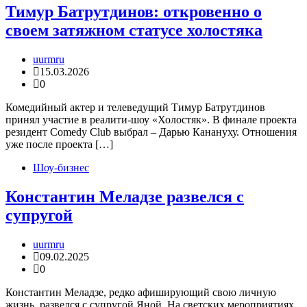
Тимур Батрутдинов: откровенно о
своем затяжном статусе холостяка
uurmru
15.03.2026
0
Комедийный актер и телеведущий Тимур Батрутдинов
принял участие в реалити-шоу «Холостяк». В финале проекта
резидент Comedy Club выбрал – Дарью Канануху. Отношения
уже после проекта […]
Шоу-бизнес
Константин Меладзе развелся с
супругой
uurmru
09.02.2025
0
Константин Меладзе, редко афиширующий свою личную
жизнь, развелся с супругой Яной. На светских мероприятиях