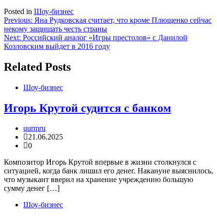
Posted in
Шоу-бизнес
Навигация
Previous:
Яна Рудковская считает, что кроме Плющенко сейчас
некому защищать честь страны
по
Next:
Российский аналог «Игры престолов» с Данилой
записям
Козловским выйдет в 2016 году
Related Posts
Шоу-бизнес
Игорь Крутой судится с банком
uurmru
21.06.2025
0
Композитор Игорь Крутой впервые в жизни столкнулся с
ситуацией, когда банк лишил его денег. Накануне выяснилось,
что музыкант вверил на хранение учреждению большую
сумму денег […]
Шоу-бизнес