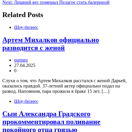
по
Next:
Лишний вес помешал Пелагее стать балериной
записям
Related Posts
Шоу-бизнес
Артем Михалков официально
разводится с женой
uurmru
27.04.2025
0
Слухи о том, что Артем Михалков расстался с женой Дарьей,
оказались правдой. 37-летний актер официально подал на
развод. Напомним, пара прожила в браке 15 лет, […]
Шоу-бизнес
Сын Александра Градского
прокомментировал поливание
покойного отца грязью