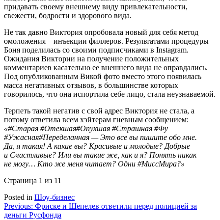
придавать своему внешнему виду привлекательности,
свежести, бодрости и здорового вида.
Не так давно Виктория опробовала новый для себя метод
омоложения – инъекции филлеров. Результатами процедуры
Боня поделилась со своими подписчиками в Instagram.
Ожидания Виктории на получение положительных
комментариев касательно ее внешнего вида не оправдались.
Под опубликованным Викой фото вместо этого появилась
масса негативных отзывов, в большинстве которых
говорилось, что она испортила себе лицо, стала неузнаваемой.
Терпеть такой негатив с свой адрес Виктория не стала, а
потому ответила всем хэйтерам гневным сообщением:
«#Старая #Отекшая#Опухшая #Страшная #Фу
#Ужасная#Переделанная — Это все вы пишите обо мне.
Да, я такая! А какие вы? Красивые и молодые? Добрые
и Счастливые? Или вы такие же, как и я? Понять никак
не могу… Кто же меня читает? Одни #МиссМира?»
Страница 1 из 1
1
Posted in
Шоу-бизнес
Навигация
Previous:
Фриске и Шепелев ответили перед полицией за
деньги Русфонда