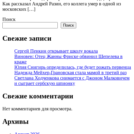
Как рассказал Андрей Разин, его коллега умер в одной из
московских […]
Поиск
Поиск
Свежие записи
Сергей Пенкин открывает школу вокала
Виновен: Отец Жанны Фриске обвинил Шепелева в
краже
Юлия Снигирь определилась, где будет рожать первенца
Надежда Мейхер-Грановская стала мамой в третий раз
Светлана Ходченкова снимается с Джоном Малковичем
и сыграет сербскую шпионку
Свежие комментарии
Нет комментариев для просмотра.
Архивы