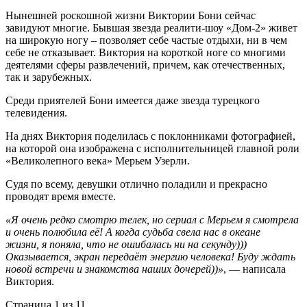
Нынешней роскошной жизни Виктории Бони сейчас
завидуют многие. Бывшая звезда реалити-шоу «Дом-2» живет
на широкую ногу – позволяет себе частые отдыхи, ни в чем
себе не отказывает. Виктория на короткой ноге со многими
деятелями сферы развлечений, причем, как отечественных,
так и зарубежных.
Среди приятелей Бони имеется даже звезда турецкого
телевидения.
На днях Виктория поделилась с поклонниками фотографией,
на которой она изображена с исполнительницей главной роли
«Великолепного века» Мерьем Узерли.
Судя по всему
,
девушки отлично поладили и прекрасно
проводят время вместе.
«
Я очень редко смотрю телек
,
но сериал с Мерьем я смотрела
и очень полюбила её! А когда судьба свела нас в океане
жизни
,
я поняла
,
что не ошибалась ни на секунду)))
Оказывается
,
экран передаёт энергию человека! Буду ждать
новой встречи и знакомства наших дочерей))»
, — написала
Виктория.
Страница 1 из 1
1