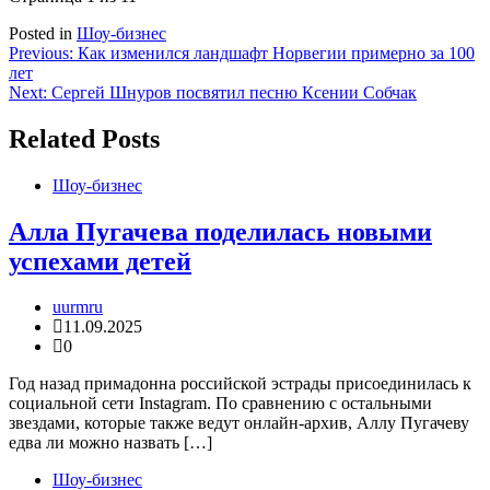
Posted in
Шоу-бизнес
Навигация
Previous:
Как изменился ландшафт Норвегии примерно за 100
лет
по
Next:
Сергей Шнуров посвятил песню Ксении Собчак
записям
Related Posts
Шоу-бизнес
Алла Пугачева поделилась новыми
успехами детей
uurmru
11.09.2025
0
Год назад примадонна российской эстрады присоединилась к
социальной сети Instagram. По сравнению с остальными
звездами, которые также ведут онлайн-архив, Аллу Пугачеву
едва ли можно назвать […]
Шоу-бизнес