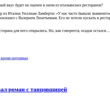
ный вкус будет не оценен в оном из итальянских ресторанов?
тор из Италии Уиллиам Ламберти: «У нас часто бывали знаменито
изошел с Валерием Леонтьевым. Его не хотели пускать в рестора
сторана для него открылись. Но, как говорится, осадок остался…
 время интервью
ал роман с танцовщицей