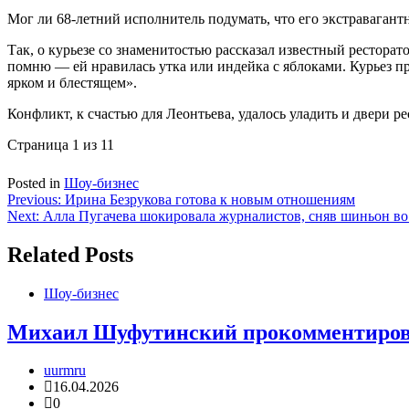
Мог ли 68-летний исполнитель подумать, что его экстравагант
Так, о курьезе со знаменитостью рассказал известный рестора
помню — ей нравилась утка или индейка с яблоками. Курьез про
ярком и блестящем».
Конфликт, к счастью для Леонтьева, удалось уладить и двери ре
Страница 1 из 1
1
Posted in
Шоу-бизнес
Навигация
Previous:
Ирина Безрукова готова к новым отношениям
Next:
Алла Пугачева шокировала журналистов, сняв шиньон во
по
записям
Related Posts
Шоу-бизнес
Михаил Шуфутинский прокомментиров
uurmru
16.04.2026
0