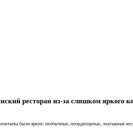
янский ресторан из-за слишком яркого к
онтьева были яркие, необычные, неординарные, эпатажные кост