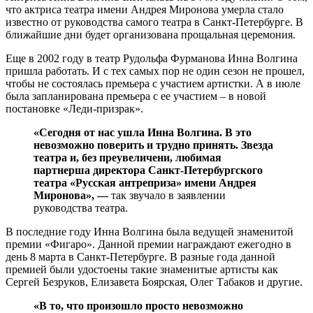
что актриса театра имени Андрея Миронова умерла стало
известно от руководства самого театра в Санкт-Петербурге. В
ближайшие дни будет организована прощальная церемония.
Еще в 2002 году в театр Рудольфа Фурманова Инна Волгина
пришла работать. И с тех самых пор не один сезон не прошел,
чтобы не состоялась премьера с участием артистки. А в июле
была запланирована премьера с ее участием – в новой
постановке «Леди-призрак».
«Сегодня от нас ушла Инна Волгина. В это
невозможно поверить и трудно принять. Звезда
театра и, без преувеличени, любимая
партнерша директора Санкт-Петербургского
театра «Русская антреприза» имени Андрея
Миронова», —
так звучало в заявлении
руководства театра.
В последние году Инна Волгина была ведущей знаменитой
премии «Фигаро». Данной премии награждают ежегодно в
день 8 марта в Санкт-Петербурге. В разные года данной
премией были удостоены такие знаменитые артисты как
Сергей Безруков, Елизавета Боярская, Олег Табаков и другие.
«В то, что произошло просто невозможно