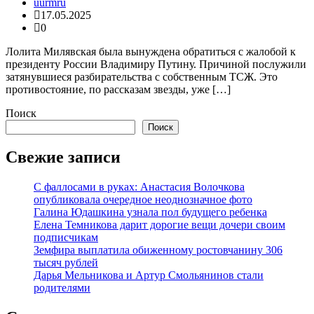
uurmru
17.05.2025
0
Лолита Милявская была вынуждена обратиться с жалобой к
президенту России Владимиру Путину. Причиной послужили
затянувшиеся разбирательства с собственным ТСЖ. Это
противостояние, по рассказам звезды, уже […]
Поиск
Поиск
Свежие записи
С фаллосами в руках: Анастасия Волочкова
опубликовала очередное неоднозначное фото
Галина Юдашкина узнала пол будущего ребенка
Елена Темникова дарит дорогие вещи дочери своим
подписчикам
Земфира выплатила обиженному ростовчанину 306
тысяч рублей
Дарья Мельникова и Артур Смольянинов стали
родителями