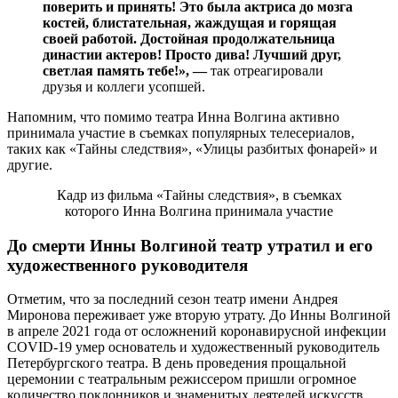
поверить и принять! Это была актриса до мозга
костей, блистательная, жаждущая и горящая
своей работой. Достойная продолжательница
династии актеров! Просто дива! Лучший друг,
светлая память тебе!», —
так отреагировали
друзья и коллеги усопшей.
Напомним, что помимо театра Инна Волгина активно
принимала участие в съемках популярных телесериалов,
таких как «Тайны следствия», «Улицы разбитых фонарей» и
другие.
Кадр из фильма «Тайны следствия», в съемках
которого Инна Волгина принимала участие
До смерти Инны Волгиной театр утратил и его
художественного руководителя
Отметим, что за последний сезон театр имени Андрея
Миронова переживает уже вторую утрату. До Инны Волгиной
в апреле 2021 года от осложнений коронавирусной инфекции
COVID-19 умер основатель и художественный руководитель
Петербургского театра. В день проведения прощальной
церемонии с театральным режиссером пришли огромное
количество поклонников и знаменитых деятелей искусств,