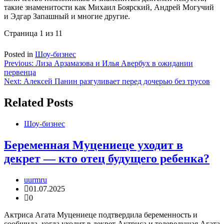
такие знаменитости как Михаил Боярский, Андрей Могучий
и Эдгар Запашный и многие другие.
Страница 1 из 1
1
Posted in
Шоу-бизнес
Навигация
Previous:
Лиза Арзамазова и Илья Авербух в ожидании
первенца
по
Next:
Алексей Панин разгуливает перед дочерью без трусов
записям
Related Posts
Шоу-бизнес
Беременная Муцениеце уходит в
декрет — кто отец будущего ребенка?
uurmru
01.07.2025
0
Актриса Агата Муцениеце подтвердила беременность и
сообщила, когда уходит в декрет Актриса и телеведущая Агата