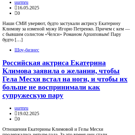
uurmru
16.05.2025
0
Наши СМИ уверяют, будто застукали актрису Екатерину
Климову за изменой мужу Игорю Петренко. Причем с кем —
с бывшим солистом «Челси» Романом Архиповым! Пару
будто […]
Шоу-бизнес
Российская актриса Екатерина
Климова заявила о желании, чтобы
Гела Месхи встал на ноги, и чтобы их
больше не воспринимали как
супружескую пару
uurmru
19.02.2025
0
Отношения Екатерины Климовой и Гелы Месхи
продержались четыре года. За это время они стали