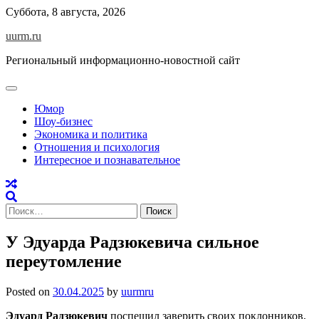
Skip
Суббота, 8 августа, 2026
to
uurm.ru
content
Региональный информационно-новостной сайт
Юмор
Шоу-бизнес
Экономика и политика
Отношения и психология
Интересное и познавательное
Найти:
У Эдуарда Радзюкевича сильное
переутомление
Posted on
30.04.2025
by
uurmru
Эдуард Радзюкевич
поспешил заверить своих поклонников,