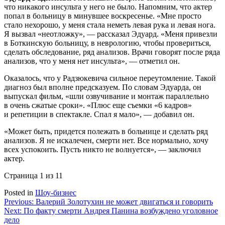
что никакого инсульта у него не было. Напомним, что актер
попал в больницу в минувшее воскресенье. «Мне просто
стало нехорошо, у меня стала неметь левая рука и левая нога.
Я вызвал «неотложку», — рассказал Эдуард. «Меня привезли
в Боткинскую больницу, в неврологию, чтобы провериться,
сделать обследование, ряд анализов. Врачи говорят после ряда
анализов, что у меня нет инсульта», — отметил он.
Оказалось, что у Радзюкевича сильное переутомление. Такой
диагноз был вполне предсказуем. По словам Эдуарда, он
выпускал фильм, «шли озвучивание и монтаж параллельно
в очень сжатые сроки». «Плюс еще съемки «6 кадров»
и репетиции в спектакле. Спал я мало», — добавил он.
«Может быть, придется полежать в больнице и сделать ряд
анализов. Я не искалечен, смерти нет. Все нормально, хочу
всех успокоить. Пусть никто не волнуется», — заключил
актер.
Страница 1 из 1
1
Posted in
Шоу-бизнес
Навигация
Previous:
Валерий Золотухин не может двигаться и говорить
Next:
По факту смерти Андрея Панина возбуждено уголовное
по
дело