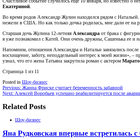
Счастливое событие случилось еще 10 января, но известно о не
Екатериной
.
Во время родов Александр Жулин находился рядом с Натальей. «
нежели в США. Но как только дочка родилась, мне дали ее на 
Старшая дочь Жулина 12-летняя
Александра
от брака с фигур
я уже познакомил с Катей. Они очень дружны, Сашенька ее и н
Напомним, отношения Александра и Натальи завязались после то
восхищение, заботу, неподдельный интерес к моей жизни», – п
узнал, что его жена Татьяна закрутила роман с актером
Марат
Страница 1 из 1
1
Posted in
Шоу-бизнес
Навигация
Previous:
Жанна Фриске считает беременность забавной
Next:
Алексей Воробьев успешно реабилитируется после авари
по
записям
Related Posts
Шоу-бизнес
Яна Рудковская впервые встретилась с