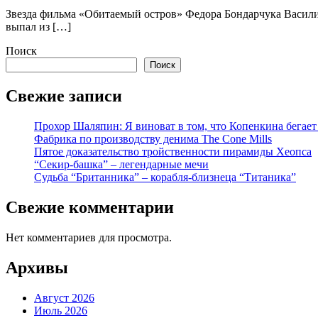
Звезда фильма «Обитаемый остров» Федора Бондарчука Васили
выпал из […]
Поиск
Поиск
Свежие записи
Прохор Шаляпин: Я виноват в том, что Копенкина бегает
Фабрика по производству денима The Cone Mills
Пятое доказательство тройственности пирамиды Хеопса
“Секир-башка” – легендарные мечи
Судьба “Британника” – корабля-близнеца “Титаника”
Свежие комментарии
Нет комментариев для просмотра.
Архивы
Август 2026
Июль 2026