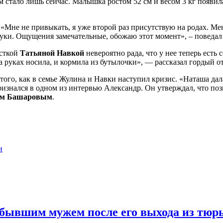
м стало лишь сейчас. Малышка ростом 52 см и весом 3 кг появил
Мне не привыкать, я уже второй раз присутствую на родах. Меня
руки. Ощущения замечательные, обожаю этот момент», – поведал
исткой
Татьяной Навкой
невероятно рада, что у нее теперь есть 
а руках носила, и кормила из бутылочки», — рассказал гордый от
го, как в семье Жулина и Навки наступил кризис. «Наташа дала м
ризнался в одном из интервью Александр. Он утверждал, что поз
ом Башаровым
.
и
 бывшим мужем после его выхода из тю