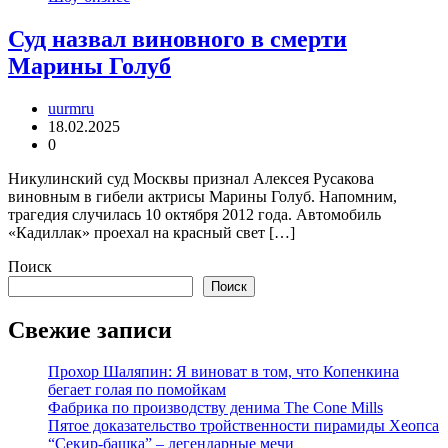
Суд назвал виновного в смерти
Марины Голуб
uurmru
18.02.2025
0
Никулинский суд Москвы признал Алексея Русакова
виновным в гибели актрисы Марины Голуб. Напомним,
трагедия случилась 10 октября 2012 года. Автомобиль
«Кадиллак» проехал на красный свет […]
Поиск
Поиск
Свежие записи
Прохор Шаляпин: Я виноват в том, что Копенкина
бегает голая по помойкам
Фабрика по производству денима The Cone Mills
Пятое доказательство тройственности пирамиды Хеопса
“Секир-башка” – легендарные мечи