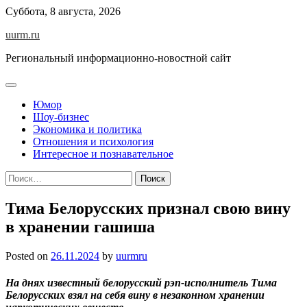
Skip
Суббота, 8 августа, 2026
to
uurm.ru
content
Региональный информационно-новостной сайт
Юмор
Шоу-бизнес
Экономика и политика
Отношения и психология
Интересное и познавательное
Найти:
Тима Белорусских признал свою вину
в хранении гашиша
Posted on
26.11.2024
by
uurmru
На днях известный белорусский рэп-исполнитель Тима
Белорусских взял на себя вину в незаконном хранении