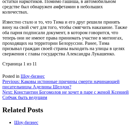
остатки наркотиков. Помимо гашиша, в автомобильном
средстве был обнаружен амфетамин в небольших
количествах.
Известно стало и то, что Тима и его друг решили принять
вину на свой счет для того, чтобы смягчить наказание. Также
оба парня подписали документ, в котором говорится, что
теперь они не имеют права принимать участие в митингах,
проходящих на территории Белоруссии. Ранее, Тима
призывал граждан своей страны выходить на улицы в целях
свержения с главы государства Александра Лукашенко.
Страница 1 из 1
1
Posted in
Шоу-бизнес
Навигация
Previous:
Каковы истинные причины смерти начинающей
писательницы Аделины Шелдон?
по
Next:
Константин Богомолов не хочет в паре с женой Ксенией
записям
Собчак быть ведущим
Related Posts
Шоу-бизнес