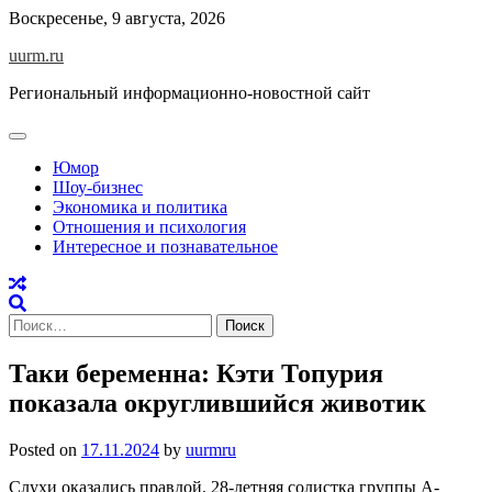
Skip
Воскресенье, 9 августа, 2026
to
uurm.ru
content
Региональный информационно-новостной сайт
Юмор
Шоу-бизнес
Экономика и политика
Отношения и психология
Интересное и познавательное
Найти:
Таки беременна: Кэти Топурия
показала округлившийся животик
Posted on
17.11.2024
by
uurmru
Слухи оказались правдой. 28-летняя солистка группы А-