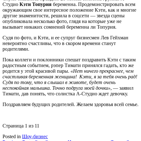
Студио
Кэти Топурия
беременна. Продемонстрировать всем
окружающим свое интересное положение Кэти, как и многие
другие знаменитости, решила в соцсети — звезда сцены
опубликовала несколько фото, глядя на которые уже не
вызывает никаких сомнений беременна ли Топурия.
Судя по фото, и Кэти, и ее супруг бизнесмен Лев Гейхман
невероятно счастливы, что в скором времени станут
родителями.
Пока коллеги и поклонники спешат поздравить Кэти с таким
радостным событием, рэпер Тимати принялся гадать, кто же
родится у этой красивой пары.
«Нет ничего прекраснее, чем
счастливая беременная женщина! Кэти, я за тебя очень рад!
Судя по тому, что я слышал в животе, будет очень
неспокойная малышка. Точно подруга моей дочки»
, — заявил
Тимати, дав понять, что солистка А-Студио ждет девочку.
Поздравляем будущих родителей. Желаем здоровья всей семье.
Страница 1 из 1
1
Posted in
Шоу-бизнес