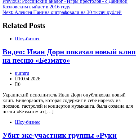
Навигация
Previous:
Российский аналог «Игры престолов» с Данилой
Козловским выйдет в 2016 году
по
Next:
Алексея Панина оштрафовали на 30 тысяч рублей
записям
Related Posts
Шоу-бизнес
Видео: Иван Дорн показал новый клип
на песню «Безмато»
uurmru
10.04.2026
0
Украинский исполнитель Иван Дорн опубликовал новый
клип. Видеоработа, которая содержит в себе нарезку из
поездок, гастролей и концертов музыканта, была создана для
песни «Безмато» из […]
Шоу-бизнес
Убит экс-участник группы «Руки