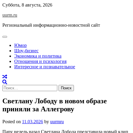
Skip
Суббота, 8 августа, 2026
to
uurm.ru
content
Региональный информационно-новостной сайт
Юмор
Шоу-бизнес
Экономика и политика
Отношения и психология
Интересное и познавательное
Найти:
Светлану Лободу в новом образе
приняли за Аллегрову
Posted on
11.03.2026
by
uurmru
Пару недель назад Светлана Лобода представила новый клип