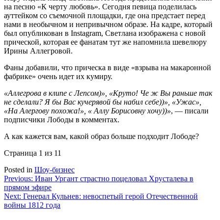
на песню «К черту любовь». Сегодня певица поделилась
ауттейком со съемочной площадки, где она предстает перед
нами в необычном и непривычном образе. На кадре, который
был опубликован в Instagram, Светлана изображена с новой
прической, которая ее фанатам тут же напомнила шевелюру
Ирины Аллегровой.
Фаны добавили, что прическа в виде «взрыва на макаронной
фабрике» очень идет их кумиру.
«Аллегрова в клипе с Лепсом)», «Круто! Че ж Вы раньше так
не сделали? Я бы Вас кучерявой бы набил себе))», «Ужас»,
«На Алергову похожа!», « Аллу Борисовну хочу))»
, — писали
подписчики Лободы в комментах.
А как кажется вам, какой образ больше подходит Лободе?
Страница 1 из 1
1
Posted in
Шоу-бизнес
Навигация
Previous:
Иван Ургант страстно поцеловал Хрусталева в
прямом эфире
по
Next:
Генерал Кульнев: невоспетый герой Отечественной
записям
войны 1812 года