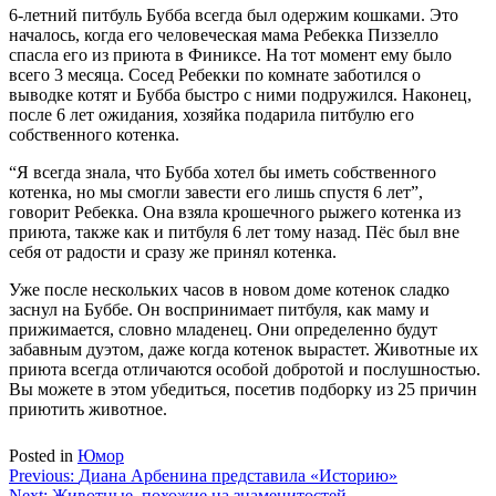
6-летний питбуль Бубба всегда был одержим кошками. Это
началось, когда его человеческая мама Ребекка Пиззелло
спасла его из приюта в Финиксе. На тот момент ему было
всего 3 месяца. Сосед Ребекки по комнате заботился о
выводке котят и Бубба быстро с ними подружился. Наконец,
после 6 лет ожидания, хозяйка подарила питбулю его
собственного котенка.
“Я всегда знала, что Бубба хотел бы иметь собственного
котенка, но мы смогли завести его лишь спустя 6 лет”,
говорит Ребекка. Она взяла крошечного рыжего котенка из
приюта, также как и питбуля 6 лет тому назад. Пёс был вне
себя от радости и сразу же принял котенка.
Уже после нескольких часов в новом доме котенок сладко
заснул на Буббе. Он воспринимает питбуля, как маму и
прижимается, словно младенец. Они определенно будут
забавным дуэтом, даже когда котенок вырастет. Животные их
приюта всегда отличаются особой добротой и послушностью.
Вы можете в этом убедиться, посетив подборку из 25 причин
приютить животное.
Posted in
Юмор
Навигация
Previous:
Диана Арбенина представила «Историю»
Next:
Животные, похожие на знаменитостей