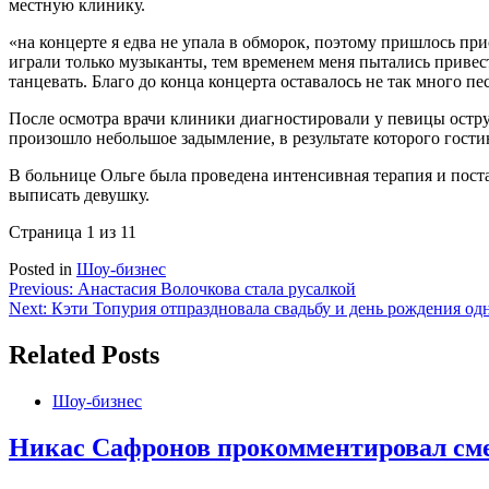
местную клинику.
«на концерте я едва не упала в обморок, поэтому пришлось пр
играли только музыканты, тем временем меня пытались привест
танцевать. Благо до конца концерта оставалось не так много пе
После осмотра врачи клиники диагностировали у певицы острую
произошло небольшое задымление, в результате которого гост
В больнице Ольге была проведена интенсивная терапия и поста
выписать девушку.
Страница 1 из 1
1
Posted in
Шоу-бизнес
Навигация
Previous:
Анастасия Волочкова стала русалкой
Next:
Кэти Топурия отпраздновала свадьбу и день рождения од
по
записям
Related Posts
Шоу-бизнес
Никас Сафронов прокомментировал сме