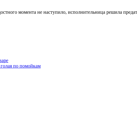
адостного момента не наступило, исполнительница решила преда
варе
 голая по помойкам