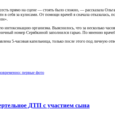
исесть прямо на сцене — стоять было сложно, — рассказала Ольг
и в себя за кулисами. От помощи врачей я сначала отказалась,
сен».
 интоксикацию организма. Выяснилось, что за несколько часов 
иничный номер Серябкиной заполнился гарью. По мнению врачей
влена 5-часовая капельница, только после этого под личную от
новременно: первые фото
ртельное ДТП с участием сына