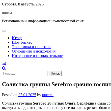
Skip
Суббота, 8 августа, 2026
to
uurm.ru
content
Региональный информационно-новостной сайт
Юмор
Шоу-бизнес
Экономика и политика
Отношения и психология
Интересное и познавательное
Найти:
Солистка группы Serebro срочно госпи
Posted on
27.01.2025
by
uurmru
Солистка группы
Serebro
28-летняя
Ольга Серябкина
была ср
выступать, однако прямо на сцене у нее начались резкие боли 