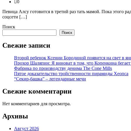
0
Певица Алсу готовится в третий раз тать мамой. Пока этого р
соцсети […]
Поиск
Поиск
Свежие записи
Второй ребенок Ксении Бородиной появится на свет в ян
Прохор Шаляпин: Я виноват в том, что Копенкина бегает
Фабрика по производству денима The Cone Mills
Пятое доказательство тройственности пирамиды Хеопса
“Секир-башка” – легендарные мечи
Свежие комментарии
Нет комментариев для просмотра.
Архивы
Август 2026