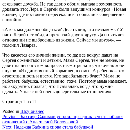
связывает дружба. Не так давно обоим выпала возможность
доказать это: Лера и Сергей были ведущими конкурса «Новая
волна», где постоянно пересекались и общались совершенно
спокойно.
«А как мы должны общаться? Делать вид, что незнакомы? У
нас с Лерой нет обид и претензий друг к другу. Да и пять лет
отношений не выбросишь из жизни. Сейчас мы друзья», —
пояснил Лазарев.
Что касается его личной жизни, то да: все вокруг давят на
Сергея с женитьбой и детьми. Мама Сергея, тем не менее, не
давит на него в этом вопросе, несмотря на то, что очень хочет
внуков. «Я единственный кормилец в семье. А ребенок – это
ответственность и время. Кто зарабатывать будет? Мама не
работает, бабушка, естественно, тоже. Поэтому мама намекает,
но аккуратно, полагая, что я сам знаю, когда что нужно
сделать. У нас с ней очень доверительные отношения».
Страница 1 из 1
1
Posted in
Шоу-бизнес
Навигация
Previous:
Бахтияр Салимов устроил праздник в честь юбилея
отношений с Анастасией Волочковой
по
Next:
Надежда Бабкина снова стала бабушкой