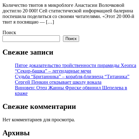
Количество твитов в микроблоге Анастасии Волочковой
достигло 20 000! Сей статистической информацией балерина
поспешила поделиться со своими читателями. «Этот 20 000-й
твит я посвящаю — […]
Поиск
Поиск
Свежие записи
Пятое доказательство тройственности пирамиды Хеопса
“Секир-башка” – легендарные мечи
Судьба “Британника” – корабля-близнеца “Титаника”
Сергей Пенкин открывает школу вокала
Виновен: Отец Жанны Фриске обвинил Шепелева в
краже
Свежие комментарии
Нет комментариев для просмотра.
Архивы