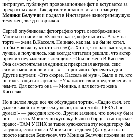
интригует, публикует провокационные фот и вступается за
прекрасных дам. Так, артист внезапно встал на защиту
Моники Белуччи
и поднял в Инстаграме животрепещущую
тему жен, звезд и тортиков.
Сергей опубликовал фотографию торта с изображением
Моники и написал: «Зашел в кафе, кофе выпить.. А там на
торте — жена В.Касселя. Не знаю, как вы, а я бы не хотел,
чтобы мою жену кто-то «съел»))». Хотел, что называется, как
лучше, а получилось, как всегда: читатели решили, что актер
проявил неуважение к женщине. «Она не жена В.Касселя!
Она самостоятельная единица: прекрасная актриса, секс
символ миллионов и т.д…» — принялись бушевать одни.
Другие шутили: «Это скорее, Кассель её муж». Были и те, кто
пытался защитить артиста: «У каждого свои представления о
чем-то. Для кого-то она — Моника, а для кого-то жена
Касселя».
Но в целом люди все же обсуждали тортик. «Ладно съел, это
даже в какой то мере сексуально, но вот чтобы РЕЗАЛ не
думаю!» — рассудил кто-то. Другие заявили, что почему бы и
нет — съесть Моинку по кусочку. Были и борцы за авторское
право: «ТАМ У НИХ за такие художества эту кондитерку бы
засудили, если только Моника не в «доле» )))» ну, а кто-то
просто написал Безрукову, что Моника Белуччи похожа на его