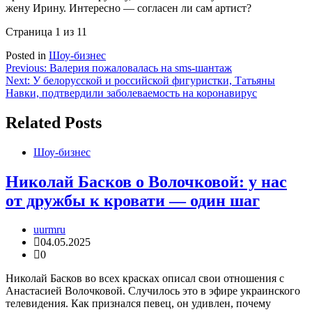
жену Ирину. Интересно — согласен ли сам артист?
Страница 1 из 1
1
Posted in
Шоу-бизнес
Навигация
Previous:
Валерия пожаловалась на sms-шантаж
Next:
У белорусской и российской фигуристки, Татьяны
по
Навки, подтвердили заболеваемость на коронавирус
записям
Related Posts
Шоу-бизнес
Николай Басков о Волочковой: у нас
от дружбы к кровати — один шаг
uurmru
04.05.2025
0
Николай Басков во всех красках описал свои отношения с
Анастасией Волочковой. Случилось это в эфире украинского
телевидения. Как признался певец, он удивлен, почему