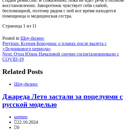
стадии ремиссии. К сожалению, пока не идет речь о полном
восстановлении. Заворотнюк чувствует себя слабой,
беспомощной, поэтому рядом с ней все время находится
помощница и медицинская сестра.
Страница 1 из 1
1
Posted in
Шоу-бизнес
Навигация
Previous:
Ксения Бородина: о планах после вылета с
«Ледникового периода»
по
Next:
Отца Юлии Началовой срочно госпитализировали с
записям
COVID-19
Related Posts
Шоу-бизнес
Джареда Лето застали за поцелуями с
русской моделью
uurmru
22.10.2024
0