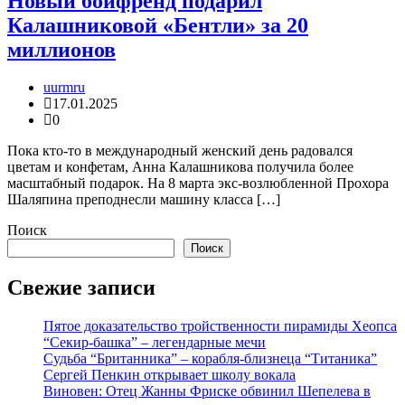
Новый бойфренд подарил
Калашниковой «Бентли» за 20
миллионов
uurmru
17.01.2025
0
Пока кто-то в международный женский день радовался
цветам и конфетам, Анна Калашникова получила более
масштабный подарок. На 8 марта экс-возлюбленной Прохора
Шаляпина преподнесли машину класса […]
Поиск
Поиск
Свежие записи
Пятое доказательство тройственности пирамиды Хеопса
“Секир-башка” – легендарные мечи
Судьба “Британника” – корабля-близнеца “Титаника”
Сергей Пенкин открывает школу вокала
Виновен: Отец Жанны Фриске обвинил Шепелева в