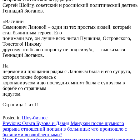
Сергей Шойгу, советский и российский политический деятель
Геннадий Зюганов.
«Василий
Семенович Лановой – один из тех простых людей, который
стал былинным героев. Его
понимали все, он лучше всех читал Пушкина, Островского,
Толстого! Никому
другому это было попросту не под силу!», — высказался
Геннадий Зюганов.
На
церемонии прощания рядом с Лановым была и его супруга,
которая также боролась с
коронавирусом и до последних минут была с супругом в
борьбе со страшным
недугом.
Страница 1 из 1
1
Posted in
Шоу-бизнес
Навигация
Previous:
Ольга Бузова и Давид Манукян после шумного
разрыва отношений попали в больницы: что произошло с
по
бывшими возлюбленными?