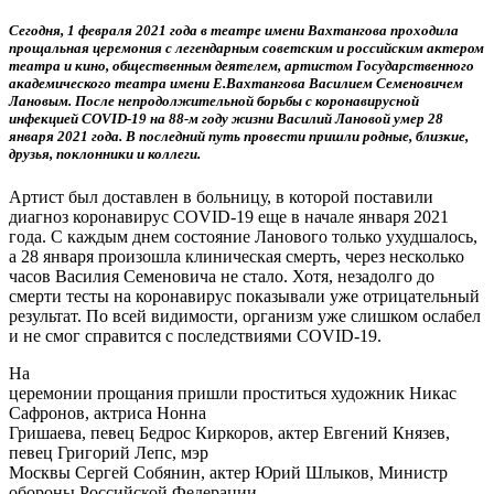
Сегодня, 1 февраля 2021 года в театре имени Вахтангова проходила
прощальная церемония с легендарным советским и российским актером
театра и кино, общественным деятелем, артистом Государственного
академического театра имени Е.Вахтангова Василием Семеновичем
Лановым. После непродолжительной борьбы с коронавирусной
инфекцией COVID-19 на 88-м году жизни Василий Лановой умер 28
января 2021 года. В последний путь провести пришли родные, близкие,
друзья, поклонники и коллеги.
Артист был доставлен в больницу, в которой поставили
диагноз коронавирус COVID-19 еще в начале января 2021
года. С каждым днем состояние Ланового только ухудшалось,
а 28 января произошла клиническая смерть, через несколько
часов Василия Семеновича не стало. Хотя, незадолго до
смерти тесты на коронавирус показывали уже отрицательный
результат. По всей видимости, организм уже слишком ослабел
и не смог справится с последствиями COVID-19.
На
церемонии прощания пришли проститься художник Никас
Сафронов, актриса Нонна
Гришаева, певец Бедрос Киркоров, актер Евгений Князев,
певец Григорий Лепс, мэр
Москвы Сергей Собянин, актер Юрий Шлыков, Министр
обороны Российской Федерации