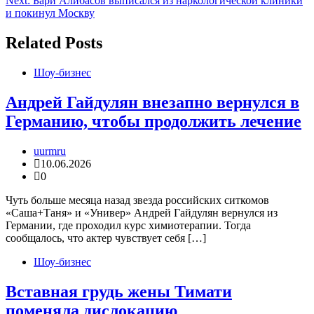
записям
Next:
Бари Алибасов выписался из наркологической клиники
и покинул Москву
Related Posts
Шоу-бизнес
Андрей Гайдулян внезапно вернулся в
Германию, чтобы продолжить лечение
uurmru
10.06.2026
0
Чуть больше месяца назад звезда российских ситкомов
«Саша+Таня» и «Универ» Андрей Гайдулян вернулся из
Германии, где проходил курс химиотерапии. Тогда
сообщалось, что актер чувствует себя […]
Шоу-бизнес
Вставная грудь жены Тимати
поменяла дислокацию