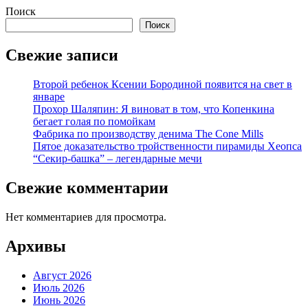
Поиск
Поиск
Свежие записи
Второй ребенок Ксении Бородиной появится на свет в
январе
Прохор Шаляпин: Я виноват в том, что Копенкина
бегает голая по помойкам
Фабрика по производству денима The Cone Mills
Пятое доказательство тройственности пирамиды Хеопса
“Секир-башка” – легендарные мечи
Свежие комментарии
Нет комментариев для просмотра.
Архивы
Август 2026
Июль 2026
Июнь 2026