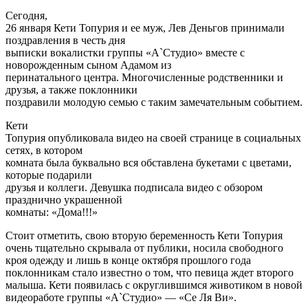
Сегодня,
26 января Кети Топурия и ее муж, Лев Деньгов принимали
поздравления в честь дня
выписки вокалистки группы «А`Студио» вместе с
новорожденным сыном Адамом из
перинатального центра. Многочисленные родственники и
друзья, а также поклонники
поздравили молодую семью с таким замечательным событием.
Кети
Топурия опубликовала видео на своей странице в социальных
сетях, в котором
комната была буквально вся обставлена букетами с цветами,
которые подарили
друзья и коллеги. Девушка подписала видео с обзором
празднично украшенной
комнаты: «Дома!!!»
Стоит отметить, свою вторую беременность Кети Топурия
очень тщательно скрывала от публики, носила свободного
кроя одежду и лишь в конце октября прошлого года
поклонникам стало известно о том, что певица ждет второго
малыша. Кети появилась с округлившимся животиком в новой
видеоработе группы «А`Студио» — «Се Ля Ви».