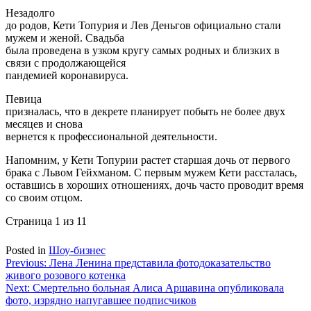
Незадолго
до родов, Кети Топурия и Лев Деньгов официально стали
мужем и женой. Свадьба
была проведена в узком кругу самых родных и близких в
связи с продолжающейся
пандемией коронавируса.
Певица
призналась, что в декрете планирует побыть не более двух
месяцев и снова
вернется к профессиональной деятельности.
Напомним, у Кети Топурии растет старшая дочь от первого
брака с Львом Гейхманом. С первым мужем Кети рассталась,
оставшись в хороших отношениях, дочь часто проводит время
со своим отцом.
Страница 1 из 1
1
Posted in
Шоу-бизнес
Навигация
Previous:
Лена Ленина представила фотодоказательство
живого розового котенка
по
Next:
Смертельно больная Алиса Аршавина опубликовала
записям
фото, изрядно напугавшее подписчиков