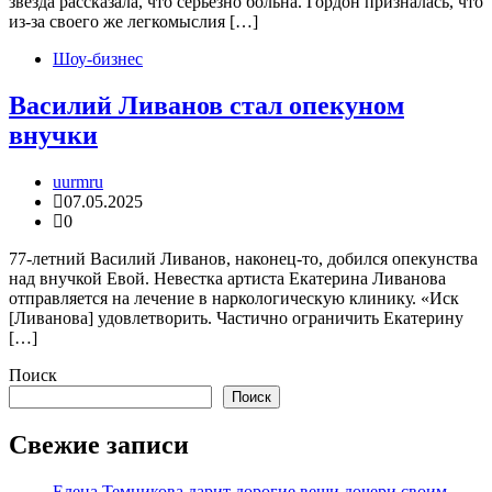
звезда рассказала, что серьезно больна. Гордон призналась, что
из-за своего же легкомыслия […]
Шоу-бизнес
Василий Ливанов стал опекуном
внучки
uurmru
07.05.2025
0
77-летний Василий Ливанов, наконец-то, добился опекунства
над внучкой Евой. Невестка артиста Екатерина Ливанова
отправляется на лечение в наркологическую клинику. «Иск
[Ливанова] удовлетворить. Частично ограничить Екатерину
[…]
Поиск
Поиск
Свежие записи
Елена Темникова дарит дорогие вещи дочери своим