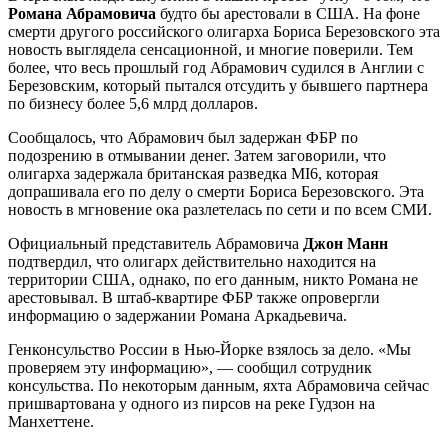
Романа Абрамовича
будто бы арестовали в США. На фоне
смерти другого российского олигарха Бориса Березовского эта
новость выглядела сенсационной, и многие поверили. Тем
более, что весь прошлый год Абрамович судился в Англии с
Березовским, который пытался отсудить у бывшего партнера
по бизнесу более 5,6 млрд долларов.
Сообщалось, что Абрамович был задержан ФБР по
подозрению в отмывании денег. Затем заговорили, что
олигарха задержала британская разведка MI6, которая
допрашивала его по делу о смерти Бориса Березовского. Эта
новость в мгновение ока разлетелась по сети и по всем СМИ.
Официальный представитель Абрамовича
Джон Манн
подтвердил, что олигарх действительно находится на
территории США, однако, по его данным, никто Романа не
арестовывал. В штаб-квартире ФБР также опровергли
информацию о задержании Романа Аркадьевича.
Генконсульство России в Нью-Йорке взялось за дело. «Мы
проверяем эту информацию», — сообщил сотрудник
консульства. По некоторым данным, яхта Абрамовича сейчас
пришвартована у одного из пирсов на реке Гудзон на
Манхеттене.