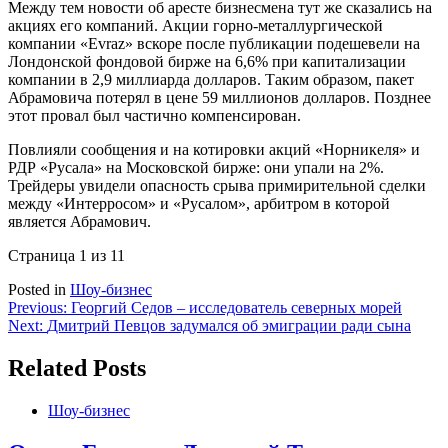
Между тем новости об аресте бизнесмена тут же сказались на
акциях его компаний. Акции горно-металлургической
компании «Evraz» вскоре после публикации подешевели на
Лондонской фондовой бирже на 6,6% при капитализации
компании в 2,9 миллиарда долларов. Таким образом, пакет
Абрамовича потерял в цене 59 миллионов долларов. Позднее
этот провал был частично компенсирован.
Повлияли сообщения и на котировки акций «Норникеля» и
РДР «Русала» на Московской бирже: они упали на 2%.
Трейдеры увидели опасность срыва примирительной сделки
между «Интерросом» и «Русалом», арбитром в которой
является Абрамович.
Страница 1 из 1
1
Posted in
Шоу-бизнес
Навигация
Previous:
Георгий Седов – исследователь северных морей
Next:
Дмитрий Певцов задумался об эмиграции ради сына
по
записям
Related Posts
Шоу-бизнес