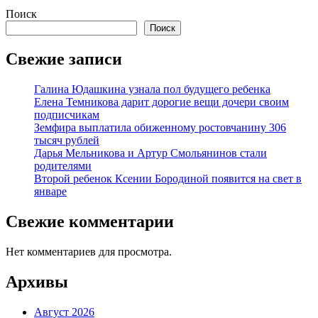
Поиск
Поиск
Свежие записи
Галина Юдашкина узнала пол будущего ребенка
Елена Темникова дарит дорогие вещи дочери своим
подписчикам
Земфира выплатила обиженному ростовчанину 306
тысяч рублей
Дарья Мельникова и Артур Смольянинов стали
родителями
Второй ребенок Ксении Бородиной появится на свет в
январе
Свежие комментарии
Нет комментариев для просмотра.
Архивы
Август 2026