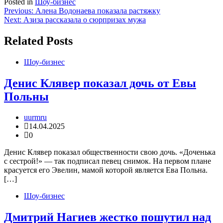
Posted in
Шоу-бизнес
Навигация
Previous:
Алена Водонаева показала растяжку
Next:
Азиза рассказала о сюрпризах мужа
по
записям
Related Posts
Шоу-бизнес
Денис Клявер показал дочь от Евы
Польны
uurmru
14.04.2025
0
Денис Клявер показал общественности свою дочь. «Доченька
с сестрой!» — так подписал певец снимок. На первом плане
красуется его Эвелин, мамой которой является Ева Польна.
[…]
Шоу-бизнес
Дмитрий Нагиев жестко пошутил над