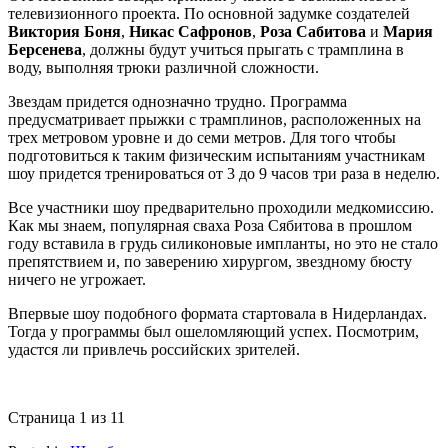
телевизионного проекта. По основной задумке создателей
Виктория Боня
,
Никас Сафронов
,
Роза Сабитова
и
Мария
Берсенева
, должны будут учиться прыгать с трамплина в
воду, выполняя трюки различной сложности.
Звездам придется однозначно трудно. Программа
предусматривает прыжки с трамплинов, расположенных на
трех метровом уровне и до семи метров. Для того чтобы
подготовиться к таким физическим испытаниям участникам
шоу придется тренироваться от 3 до 9 часов три раза в неделю.
Все участники шоу предварительно проходили медкомиссию.
Как мы знаем, популярная сваха Роза Сябитова в прошлом
году вставила в грудь силиконовые импланты, но это не стало
препятствием и, по заверению хирургом, звездному бюсту
ничего не угрожает.
Впервые шоу подобного формата стартовала в Нидерландах.
Тогда у программы был ошеломляющий успех. Посмотрим,
удастся ли привлечь российских зрителей.
Страница 1 из 1
1