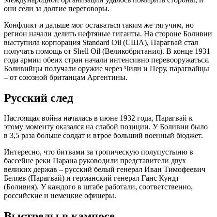
они сели за долгие переговоры.
Конфликт и дальше мог оставаться таким же тягучим, но
регион начали делить нефтяные гиганты. На стороне Боливии
выступила корпорация Standard Oil (США), Парагвай стал
получать помощь от Shell Oil (Великобритания). В конце 1931
года армии обеих стран начали интенсивно перевооружаться.
Боливийцы получали оружие через Чили и Перу, парагвайцы
– от союзной британцам Аргентины.
Русский след
Настоящая война началась в июне 1932 года, Парагвай к
этому моменту оказался на слабой позиции. У Боливии было
в 3,5 раза больше солдат и втрое больший военный бюджет.
Интересно, что битвами за тропическую полупустыню в
бассейне реки Парана руководили представители двух
великих держав – русский белый генерал Иван Тимофеевич
Беляев (Парагвай) и германский генерал Ганс Кундт
(Боливия). У каждого в штабе работали, соответственно,
российские и немецкие офицеры.
Выстрелы в кампосе