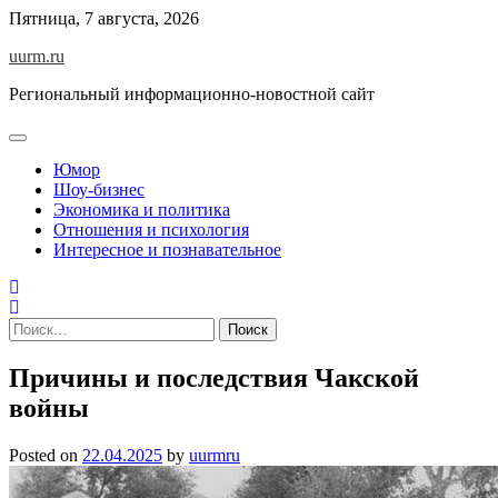
Skip
Пятница, 7 августа, 2026
to
uurm.ru
content
Региональный информационно-новостной сайт
Юмор
Шоу-бизнес
Экономика и политика
Отношения и психология
Интересное и познавательное
Найти:
Причины и последствия Чакской
войны
Posted on
22.04.2025
by
uurmru