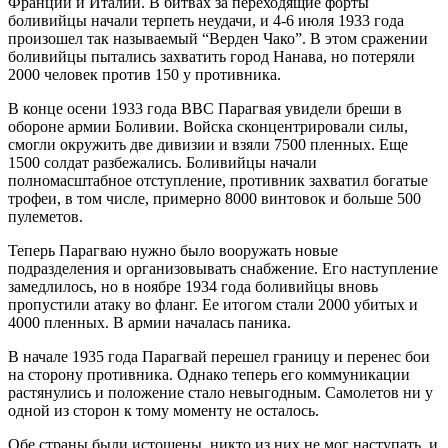
Франции и Италии. В битвах за переходящие форты
боливийцы начали терпеть неудачи, и 4-6 июля 1933 года
произошел так называемый “Верден Чако”. В этом сражении
боливийцы пытались захватить город Нанава, но потеряли
2000 человек против 150 у противника.
В конце осени 1933 года ВВС Парагвая увидели бреши в
обороне армии Боливии. Войска сконцентрировали силы,
смогли окружить две дивизии и взяли 7500 пленных. Еще
1500 солдат разбежались. Боливийцы начали
полномасштабное отступление, противник захватил богатые
трофеи, в том числе, примерно 8000 винтовок и больше 500
пулеметов.
Теперь Парагваю нужно было вооружать новые
подразделения и организовывать снабжение. Его наступление
замедлилось, но в ноябре 1934 года боливийцы вновь
пропустили атаку во фланг. Ее итогом стали 2000 убитых и
4000 пленных. В армии началась паника.
В начале 1935 года Парагвай перешел границу и перенес бои
на сторону противника. Однако теперь его коммуникации
растянулись и положение стало невыгодным. Самолетов ни у
одной из сторон к тому моменту не осталось.
Обе страны были истощены, никто из них не мог наступать, и