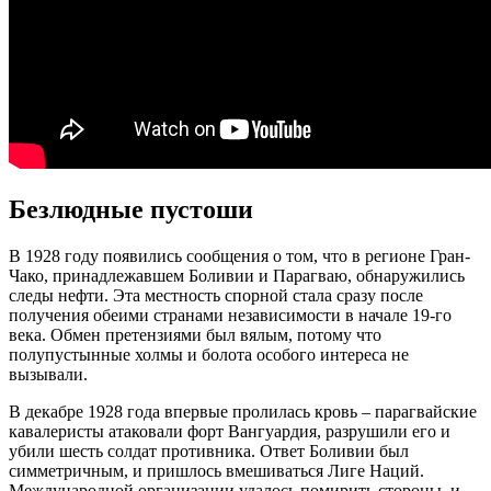
Безлюдные пустоши
В 1928 году появились сообщения о том, что в регионе Гран-
Чако, принадлежавшем Боливии и Парагваю, обнаружились
следы нефти. Эта местность спорной стала сразу после
получения обеими странами независимости в начале 19-го
века. Обмен претензиями был вялым, потому что
полупустынные холмы и болота особого интереса не
вызывали.
В декабре 1928 года впервые пролилась кровь – парагвайские
кавалеристы атаковали форт Вангуардия, разрушили его и
убили шесть солдат противника. Ответ Боливии был
симметричным, и пришлось вмешиваться Лиге Наций.
Международной организации удалось помирить стороны, и