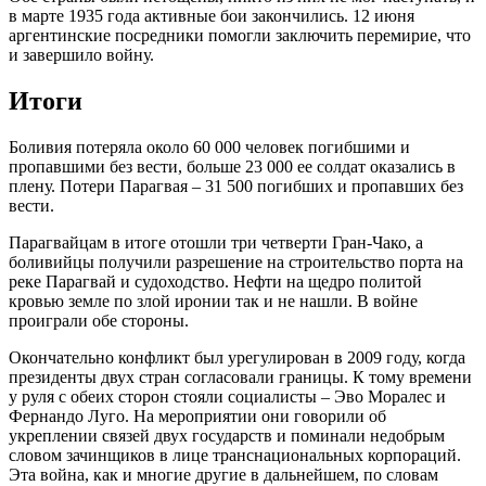
в марте 1935 года активные бои закончились. 12 июня
аргентинские посредники помогли заключить перемирие, что
и завершило войну.
Итоги
Боливия потеряла около 60 000 человек погибшими и
пропавшими без вести, больше 23 000 ее солдат оказались в
плену. Потери Парагвая – 31 500 погибших и пропавших без
вести.
Парагвайцам в итоге отошли три четверти Гран-Чако, а
боливийцы получили разрешение на строительство порта на
реке Парагвай и судоходство. Нефти на щедро политой
кровью земле по злой иронии так и не нашли. В войне
проиграли обе стороны.
Окончательно конфликт был урегулирован в 2009 году, когда
президенты двух стран согласовали границы. К тому времени
у руля с обеих сторон стояли социалисты – Эво Моралес и
Фернандо Луго. На мероприятии они говорили об
укреплении связей двух государств и поминали недобрым
словом зачинщиков в лице транснациональных корпораций.
Эта война, как и многие другие в дальнейшем, по словам