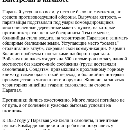
Парагвай уступал во всем, у него не было ни самолетов, ни
средств противовоздушной обороны. Выручила хитрость –
парагвайцы подставляли под удары бомбардировщиков
многочисленные деревянные макеты пушек, на которые
противник тратил ценные боеприпасы. Тем не менее,
боливийцы стали входить на территорию Парагвая и занимать
обширные безлюдные земли. Уступающие место “хозяева”
отодвигались вглубь, сокращая свои коммуникации. У армии
Боливии проблемы с поставками наоборот нарастали.
Войскам пришлось уходить на 500 километров по засушливой
местности без какого-либо сообщения (грузы доставляли
самолетами). Солдатам, привыкшим к прохладному горному
климату, тяжело дался такой переход, и боливийцы потеряли
преимущество в численности и оружии. Жившие на занятых
территориях индейцы гуарани склонялись на сторону
Парагвая.
Противники бились ожесточенно. Много людей погибало не
от пуль, а от болезней и ужасных бытовых условий на
позициях.
К 1932 году у Парагвая уже были и самолеты, и зенитные
пушки. Бомбардировщики и истребители покупались у