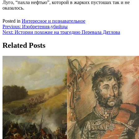
Луго, “пахла нефтью”, которой в жарких пустошах так и не
оказалось.
Posted in
Интересное и познавательное
Навигация
Previous:
Изобретения-убийцы
Next:
Истории похожие на трагедию Перевала Дятлова
по
записям
Related Posts