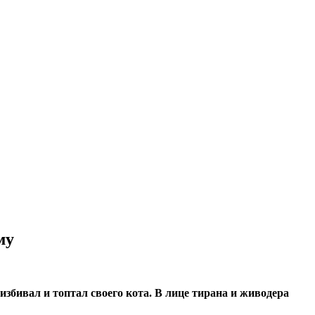
му
бивал и топтал своего кота. В лице тирана и живодера