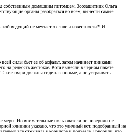
 над собственным домашним питомцем. Зоозащитник Ольга
ветствующие органы разобраться во всем, вынести самые
ой ведущий не мечтает о славе и известности?! И
сей силы бьет ее об асфальт, затем начинает пинками
го на редкость жестокое. Кота вынесли в черном пакете
Такие твари должны сидеть в тюрьме, а не устраивать
ные меры. Но внимательные пользователи не поверили не
арной клиники указано, что это уличный кот, подобранный на
ательно все отмывала в коридоре и подъезде. Говорили, что