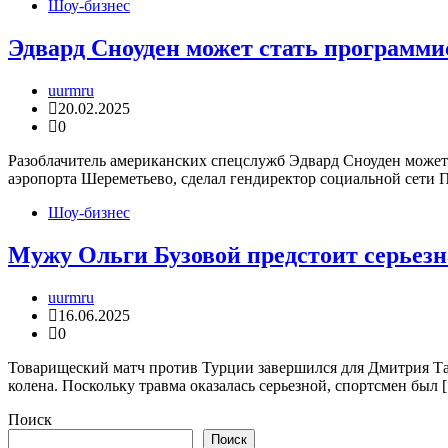
Шоу-бизнес
Эдвард Сноуден может стать программ
uurmru
20.02.2025
0
Разоблачитель американских спецслужб Эдвард Сноуден может
аэропорта Шереметьево, сделал гендиректор социальной сети 
Шоу-бизнес
Мужу Ольги Бузовой предстоит серьезн
uurmru
16.06.2025
0
Товарищеский матч против Турции завершился для Дмитрия Та
колена. Поскольку травма оказалась серьезной, спортсмен был 
Поиск
Поиск