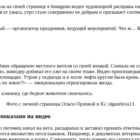
ала на своей странице в Instagram видео чудовищной расправы
бя от ужаса, утро стало совершенно не добрым и призывает соот
й — организатор праздников, ведущий мероприятий. Что ж… Как
ее обращение местного жителя со своей кошкой. Сначала он со в
тно, живодер добивал его уже на своем этаже. Видео произошедше
лощадке. Утром у подъезда и в холле лифта кругом была кровь. 
ь по земле?!» — эмоционально отреагировала звезда.
клинику, где бедное животное скончалось.
Фото с личной страницы Ольги Орловой в IG: olgaorlova13
 показано на видео
о питомец напал на него, расцарапал и заставил принять ответ
аются множество несостыковок. Например, в документах ветерин
нее животное и кошка. Самозащита, тогда почему его супруга тщ