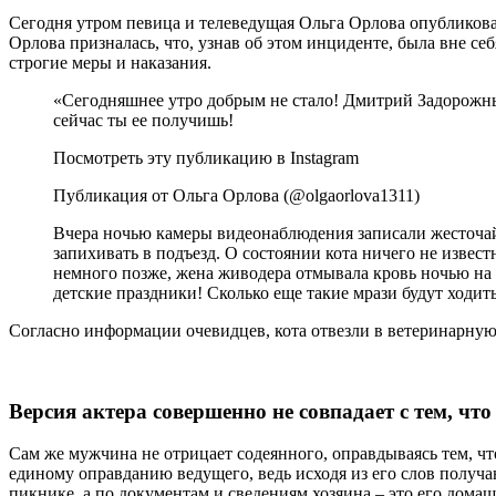
Сегодня утром певица и телеведущая Ольга Орлова опубликов
Орлова призналась, что, узнав об этом инциденте, была вне се
строгие меры и наказания.
«Сегодняшнее утро добрым не стало! Дмитрий Задорожны
сейчас ты ее получишь!
Посмотреть эту публикацию в Instagram
Публикация от Ольга Орлова (@olgaorlova1311)
Вчера ночью камеры видеонаблюдения записали жесточайш
запихивать в подъезд. О состоянии кота ничего не извес
немного позже, жена живодера отмывала кровь ночью на п
детские праздники! Сколько еще такие мрази будут ходит
Согласно информации очевидцев, кота отвезли в ветеринарную 
Версия актера совершенно не совпадает с тем, что
Сам же мужчина не отрицает содеянного, оправдываясь тем, чт
единому оправданию ведущего, ведь исходя из его слов получ
пикнике, а по документам и сведениям хозяина – это его домаш