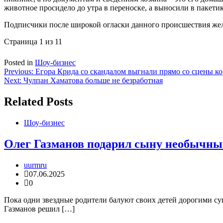
животное просидело до утра в переноске, а выносили в пакетик
Подписчики после широкой огласки данного происшествия жела
Страница 1 из 1
1
Posted in
Шоу-бизнес
Навигация
Previous:
Егора Крида со скандалом выгнали прямо со сцены к
Next:
Чулпан Хаматова больше не безработная
по
записям
Related Posts
Шоу-бизнес
Олег Газманов подарил сыну необычны
uurmru
07.06.2025
0
Пока одни звездные родители балуют своих детей дорогими су
Газманов решил […]